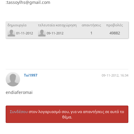
:tassoylhs@gmail.com
δημιουργία
τελευταία καταχώρηση
απαντήσεις
προβολές
1
49882
01-11-2012
09-11-2012
Tsi1997
09-11-2012, 16:34
endiaferomai
Συνδέσου
στον λογαριασμό σου, για να απαντήσεις σε αυτό το
θέμα.