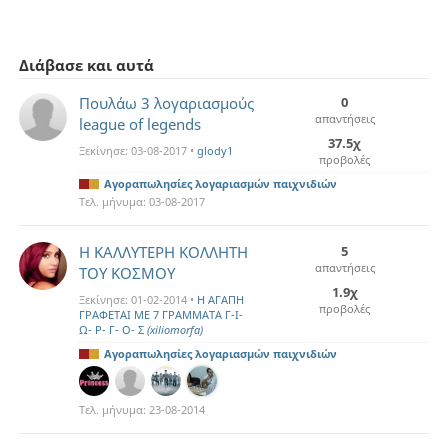
Διάβασε και αυτά
Πουλάω 3 λογαριασμούς
0
απαντήσεις
league of legends
37.5χ
Ξεκίνησε:
03-08-2017
•
glody1
προβολές
Αγοραπωλησίες λογαριασμών παιχνιδιών
Τελ. μήνυμα:
03-08-2017
Η ΚΑΛΛΥΤΕΡΗ ΚΟΛΛΗΤΗ
5
απαντήσεις
ΤΟΥ ΚΟΣΜΟΥ
1.9χ
Ξεκίνησε:
01-02-2014
•
Η ΑΓΑΠΗ
προβολές
ΓΡΑΦΕΤΑΙ ΜΕ 7 ΓΡΑΜΜΑΤΑ Γ-Ι-
Ω- Ρ- Γ- Ο- Σ
(xiliomorfa)
Αγοραπωλησίες λογαριασμών παιχνιδιών
Τελ. μήνυμα:
23-08-2014