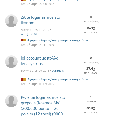
Τελ. μήνυμα:
20-08-2012
Zitite logariasmos sto
0
απαντήσεις
ikariam
49.4χ
Ξεκίνησε:
25-11-2019
•
προβολές
Giorgos97a
Αγοραπωλησίες λογαριασμών παιχνιδιών
Τελ. μήνυμα:
25-11-2019
lol account με πολλα
0
απαντήσεις
legacy skins
37.4χ
Ξεκίνησε:
05-09-2015
•
evripidis
προβολές
Αγοραπωλησίες λογαριασμών παιχνιδιών
Τελ. μήνυμα:
05-09-2015
Pwleitai logariasmos sto
1
απάντηση
grepolis (Kosmos My)
38.4χ
(200.000 pontoi) (20
προβολές
poleis) (12 thesi) (9000