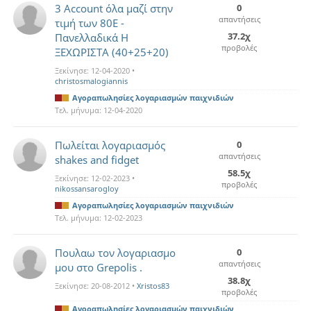
3 Account όλα μαζί στην
0
απαντήσεις
τιμή των 80Ε -
37.2χ
Πανελλαδικά Η
προβολές
ΞΕΧΩΡΙΣΤΑ (40+25+20)
Ξεκίνησε:
12-04-2020
•
christosmalogiannis
Αγοραπωλησίες λογαριασμών παιχνιδιών
Τελ. μήνυμα:
12-04-2020
Πωλείται λογαριασμός
0
απαντήσεις
shakes and fidget
58.5χ
Ξεκίνησε:
12-02-2023
•
προβολές
nikossansarogloy
Αγοραπωλησίες λογαριασμών παιχνιδιών
Τελ. μήνυμα:
12-02-2023
Πουλαω τον λογαριασμο
0
απαντήσεις
μου στο Grepolis .
38.8χ
Ξεκίνησε:
20-08-2012
•
Xristos83
προβολές
Αγοραπωλησίες λογαριασμών παιχνιδιών