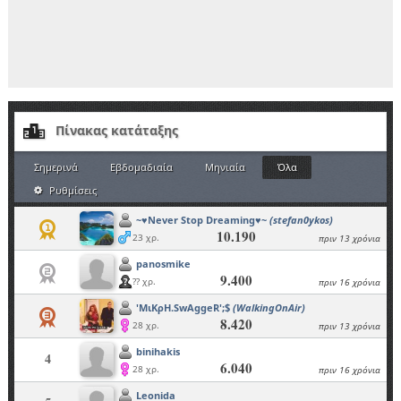
Πίνακας κατάταξης
Σημερινά
Εβδομαδιαία
Μηνιαία
Όλα
Ρυθμίσεις
~♥Never Stop Dreaming♥~
(stefan0ykos)
10.190
23 χρ.
πριν 13 χρόνια
panosmike
9.400
?? χρ.
πριν 16 χρόνια
'ΜιΚρΗ.SwAggeR';$
(WalkingOnAir)
8.420
28 χρ.
πριν 13 χρόνια
binihakis
4
6.040
28 χρ.
πριν 16 χρόνια
Leonida