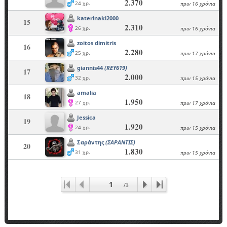
2.370
24 χρ.
πριν 16 χρόνια
katerinaki2000
15
2.310
26 χρ.
πριν 16 χρόνια
zoitos dimitris
16
2.280
25 χρ.
πριν 17 χρόνια
giannis44
(REY619)
17
2.000
32 χρ.
πριν 15 χρόνια
amalia
18
1.950
27 χρ.
πριν 17 χρόνια
Jessica
19
1.920
24 χρ.
πριν 15 χρόνια
Σαράντης
(ΣΑΡΑΝΤΙΣ)
20
1.830
31 χρ.
πριν 15 χρόνια
1
/
3