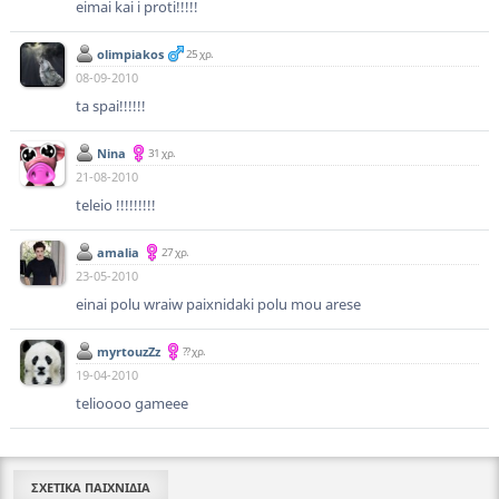
eimai kai i proti!!!!!
olimpiakos
25 χρ.
08-09-2010
ta spai!!!!!!
Nina
31 χρ.
21-08-2010
teleio !!!!!!!!!
amalia
27 χρ.
23-05-2010
einai polu wraiw paixnidaki polu mou arese
myrtouzZz
?? χρ.
19-04-2010
telioooo gameee
ΣΧΕΤΙΚΑ ΠΑΙΧΝΙΔΙΑ