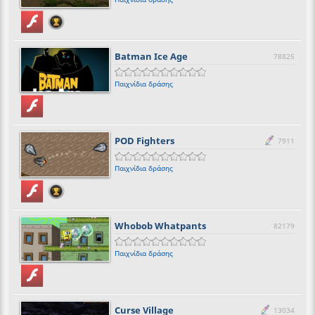
Batman Ice Age
78825
Παιχνίδια δράσης
POD Fighters
7911
Παιχνίδια δράσης
Whobob Whatpants
82179
Παιχνίδια δράσης
Curse Village
13034