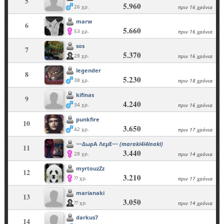
5
5.960
26 χρ.
πριν 16 χρόνια
marw
6
5.660
53 χρ.
πριν 16 χρόνια
sos
7
5.370
28 χρ.
πριν 16 χρόνια
legender
8
5.230
38 χρ.
πριν 18 χρόνια
kifinas
9
4.240
34 χρ.
πριν 16 χρόνια
punkfire
10
3.650
42 χρ.
πριν 17 χρόνια
~~ΔωρΑ ΛεμΕ~~
(maraki4i4inaki)
11
3.440
28 χρ.
πριν 14 χρόνια
myrtouzZz
12
3.210
?? χρ.
πριν 17 χρόνια
marianaki
13
3.050
?? χρ.
πριν 14 χρόνια
darkus7
14