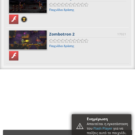
Παιχνίδια δράσης
Zombotron 2
17021
Παιχνίδια δράσης
Ενημέρωση
Απαιτείται η εγκατάσταση
του
Flash Player
για να
παίξεις αυτό το παιχνίδι.