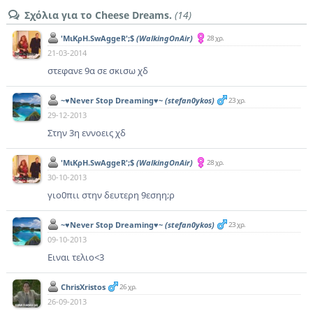
Σχόλια για το Cheese Dreams.
(14)
'ΜιΚρΗ.SwAggeR';$
(WalkingOnAir)
28 χρ.
21-03-2014
στεφανε 9α σε σκισω χδ
~♥Never Stop Dreaming♥~
(stefan0ykos)
23 χρ.
29-12-2013
Στην 3η εννοεις χδ
'ΜιΚρΗ.SwAggeR';$
(WalkingOnAir)
28 χρ.
30-10-2013
γιο0πιι στην δευτερη 9εσηη;ρ
~♥Never Stop Dreaming♥~
(stefan0ykos)
23 χρ.
09-10-2013
Ειναι τελιο<3
ChrisXristos
26 χρ.
26-09-2013