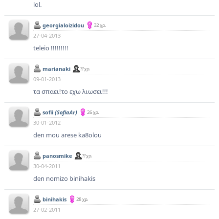
lol.
georgialoizidou
32 χρ.
27-04-2013
teleio !!!!!!!!!
marianaki
?? χρ.
09-01-2013
τα σπαει!το εχω λιωσει!!!
sofii
(SofiaAr)
26 χρ.
30-01-2012
den mou arese ka8olou
panosmike
?? χρ.
30-04-2011
den nomizo binihakis
binihakis
28 χρ.
27-02-2011