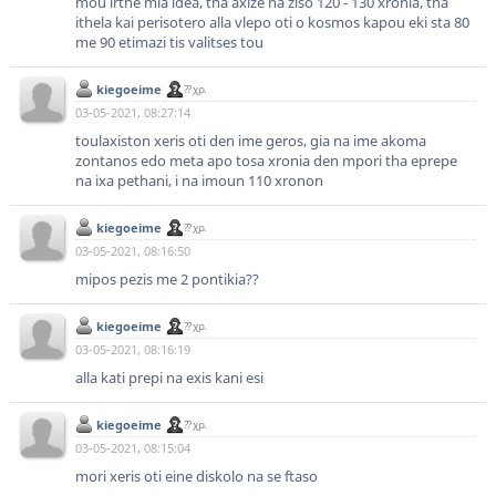
mou irthe mia idea, tha axize na ziso 120 - 130 xronia, tha
ithela kai perisotero alla vlepo oti o kosmos kapou eki sta 80
me 90 etimazi tis valitses tou
kiegoeime
?? χρ.
03-05-2021, 08:27:14
toulaxiston xeris oti den ime geros, gia na ime akoma
zontanos edo meta apo tosa xronia den mpori tha eprepe
na ixa pethani, i na imoun 110 xronon
kiegoeime
?? χρ.
03-05-2021, 08:16:50
mipos pezis me 2 pontikia??
kiegoeime
?? χρ.
03-05-2021, 08:16:19
alla kati prepi na exis kani esi
kiegoeime
?? χρ.
03-05-2021, 08:15:04
mori xeris oti eine diskolo na se ftaso