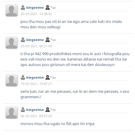
kiegoeime
?? χρ.
25-03-2021, 14:38:42
pou tha mou pas oti ki an ise ego ama valo kati sto mialo
mou den mou xefeugi
kiegoeime
?? χρ.
23-03-2021, 06:21:59
ti tha pi 942 990 prodothikes moni sou ki auti i fotografia pou
exis vali mono esi den ise, kanenas alitaras kai remali tha ise
apo autous pou girizoun oli mera kai den douleuoyn
kiegoeime
?? χρ.
19-03-2021, 19:47:27
xeris kati, na! an me perases, na! ki an dem me perases, s exo
grammeni.!
kiegoeime
?? χρ.
06-03-2021, 09:57:29
monos mou tha vgalo to fidi apo tin tripa