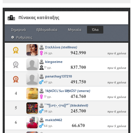
Πίνακας κατάταξης
Σημερινά
Εβδομαδιαία
Μηνιαία
Όλα
Ρυθμίσεις
Στελλίνα
(stellinaa)
942.990
26 χρ.
πριν 6 χρόνια
kiegoeime
837.700
?? χρ.
πριν 6 χρόνια
panathag137210
491.750
47 χρ.
πριν 6 χρόνια
?AƝƓЄԼ'Sᔕ ᗯƗƝƓS?
(smarw)
4
474.760
?? χρ.
πριν 6 χρόνια
̿ ̿ ̿'̿'\̵͇̿̿\з=(•_•)=ε/̵͇̿̿/'̿'̿ ̿
(blackdevil)
5
245.700
38 χρ.
πριν 6 χρόνια
makis9462
6
66.670
64 χρ.
πριν 5 χρόνια