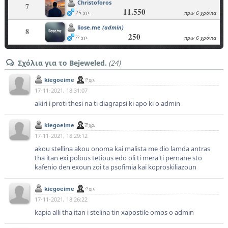
Christoforos
7
11.550
25 χρ.
πριν 6 χρόνια
liose.me
(admin)
8
250
?? χρ.
πριν 6 χρόνια
Σχόλια για το Bejeweled.
(24)
kiegoeime
?? χρ.
17-11-2021, 18:31:07
akiri i proti thesi na ti diagrapsi ki apo ki o admin
kiegoeime
?? χρ.
17-11-2021, 18:29:12
akou stellina akou onoma kai malista me dio lamda antras
tha itan exi polous tetious edo oli ti mera ti pernane sto
kafenio den exoun zoi ta psofimia kai koproskiliazoun
kiegoeime
?? χρ.
17-11-2021, 18:26:22
kapia alli tha itan i stelina tin xapostile omos o admin