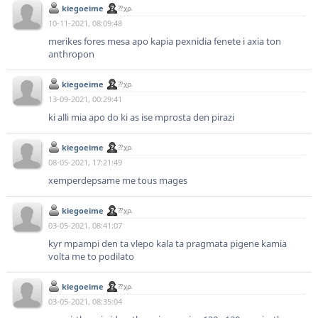
kiegoeime
?? χρ.
10-11-2021, 08:09:48
merikes fores mesa apo kapia pexnidia fenete i axia ton
anthropon
kiegoeime
?? χρ.
13-09-2021, 00:29:41
ki alli mia apo do ki as ise mprosta den pirazi
kiegoeime
?? χρ.
08-05-2021, 17:21:49
xemperdepsame me tous mages
kiegoeime
?? χρ.
03-05-2021, 08:41:07
kyr mpampi den ta vlepo kala ta pragmata pigene kamia
volta me to podilato
kiegoeime
?? χρ.
03-05-2021, 08:35:04