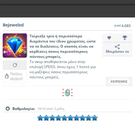
Bejeweled
4.085
Ταίριαξε τρία ή περισσότερα
διαμάντια του ίδιου χρώματος, ώστε
να τα διαλύσεις. Ο σκοπός είναι να
κερδίσεις όσους περισσότερους
Μοιράσου το
πόντους μπορείς.
Το σκορ αποθηκεύεται μόνο στην
επιλογή SPEED, όπου έχεις 1 λεπτό για
να μαζέψεις όσους περισσότερους
Παίζεις:
πόντους μπορείς.
00:00:07
ΧΕΙΡΙΣΜΟΣ
Βαθμολογία:
10
/
10
από
3
μέλη.