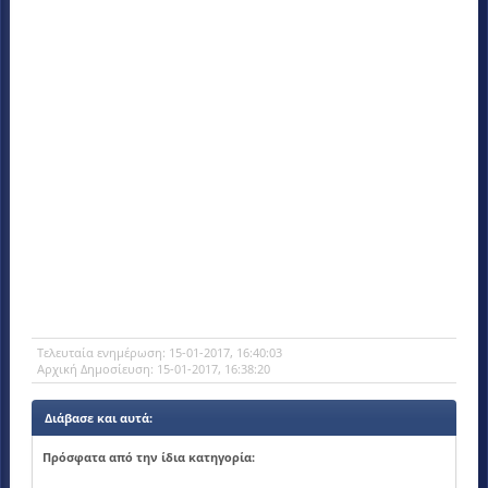
Tελευταία ενημέρωση:
15-01-2017, 16:40:03
Αρχική Δημοσίευση:
15-01-2017, 16:38:20
Διάβασε και αυτά:
Πρόσφατα από την ίδια κατηγορία: