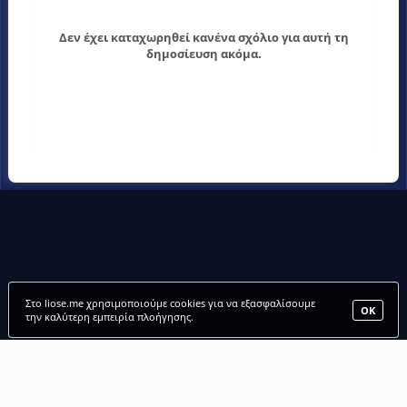
Δεν έχει καταχωρηθεί κανένα σχόλιο για αυτή τη
δημοσίευση ακόμα.
Στο liose.me χρησιμοποιούμε cookies για να εξασφαλίσουμε
ΟΚ
την καλύτερη εμπειρία πλοήγησης.
LIOSE.ME |
ΑΡΧΙΚΗ
•
ΠΑΙΧΝΙΔΙΑ
•
ΜΕΛΗ
•
FANCLUBS
•
FORUM
Παίξε δωρεάν παιχνίδια online, στο liose.me. 1001 / 1000 πως θα λιώσεις στην