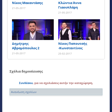
Νίκος Μακαντάσης
Κλώντια Άννα
Γιαουπλάρη
21-05-2017
21-05-2017
Δημήτρης
Νίκος Παπουτσής
Αβραμόπουλος 2
-Κωνσταντίνος
Σικωτάκης
21-05-2017
25-02-2017
Σχόλια δημοσίευσης
Συνδέσου
, για να σχολιάσεις αυτήν την καταχώρηση.
Ανανέωση σχολίων