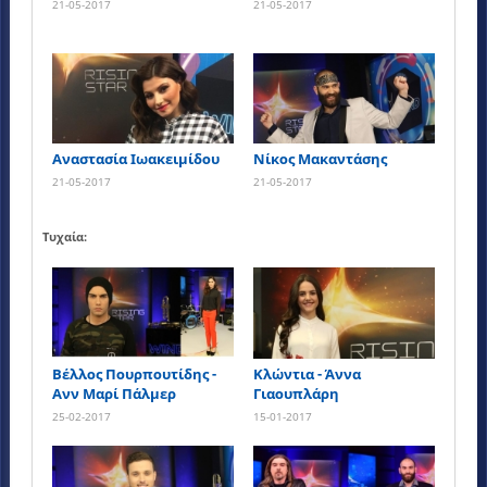
21-05-2017
21-05-2017
Αναστασία Ιωακειμίδου
Νίκος Μακαντάσης
21-05-2017
21-05-2017
Τυχαία:
Βέλλος Πουρπουτίδης -
Κλώντια - Άννα
Ανν Μαρί Πάλμερ
Γιαουπλάρη
25-02-2017
15-01-2017