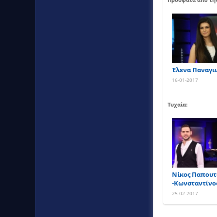
Έλενα Παναγι
16-01-2017
Τυχαία:
Νίκος Παπουτ
-Κωνσταντίνο
25-02-2017