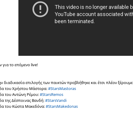
 για το επόμενο live!
ην διαδικασία επιλογής των παικτών προβλήθηκε και έτσι πλέον ξέρουμε π
άδα του Χρήστου Μάστορα:
#StarsMastoras
άδα του Αντώνη Ρέμου:
#StarsRemos
άδα της Δέσποινας Βανδή:
#StarsVandi
άδα του Κώστα Μακεδόνα:
#StarsMakedonas