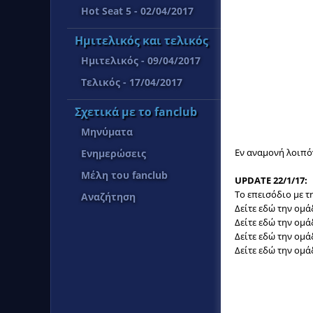
Hot Seat 5 - 02/04/2017
Ημιτελικός και τελικός
Ημιτελικός - 09/04/2017
Τελικός - 17/04/2017
Σχετικά με το fanclub
Μηνύματα
Εν αναμονή λοιπόν
Ενημερώσεις
Μέλη του fanclub
UPDATE 22/1/17:
Το επεισόδιο με τ
Αναζήτηση
Δείτε εδώ την ομ
Δείτε εδώ την ομ
Δείτε εδώ την ομ
Δείτε εδώ την ομ