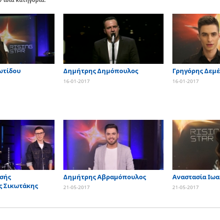
ωτίδου
Δημήτρης Δημόπουλος
Γρηγόρης Δεμέ
16-01-2017
16-01-2017
σής
Δημήτρης Αβραμόπουλος
Αναστασία Ιωα
ς Σικωτάκης
21-05-2017
21-05-2017