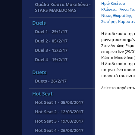
Ηρώ Κλείτου
Όμάδα Κώστα Μακεδόνα -
Κλώντια - Άννα Γ
STARS MAKEDONAS
Νίκος Θωμαϊδης
Σωτήρης Καρυστι
Duels
Duel 1 - 29/1/17
Η διαδικασία της 
μαγνητοσκοπημέν
Duel 2 - 05/2/17
Στον Αντώνη Ρέμο,
Duel 3 - 12/2/17
επόμενο live (29/
Κώστα Μακεδόνα.
Duel 4 - 19/2/17
Η διαδικασία της 
παίρνει ένα ποσοσ
Duets
ποσοστό του αντι
Duets - 26/2/17
Δείτε το παράκατω
Hot Seat
Hot Seat 1 - 05/03/2017
Hot Seat 2 - 12/03/2017
Hot Seat 3 - 19/03/2017
Hot Seat 4 - 26/03/2017