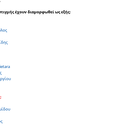
στιγμής έχουν διαμορφωθεί ως εξής:
υλος
ίδης
ietara
ς
ωργίου
:
μίδου
ος