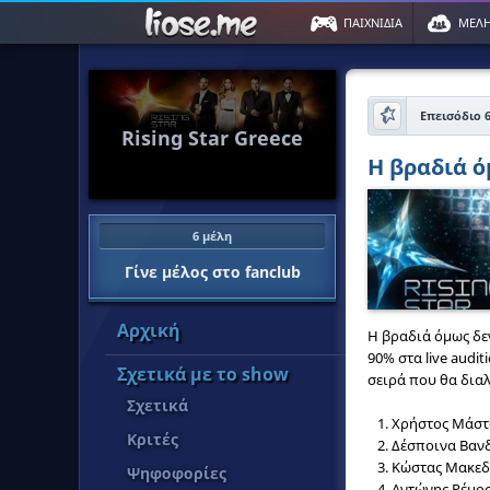
ΠΑΙΧΝΙΔΙΑ
ΜΕΛ
Επεισόδιο 6
Rising Star Greece
Η βραδιά ό
6 μέλη
Γίνε μέλος στο fanclub
Αρχική
Η βραδιά όμως δε
90% στα live audi
Σχετικά με το show
σειρά που θα διαλ
Σχετικά
Χρήστος Μάστ
Κριτές
Δέσποινα Βαν
Κώστας Μακεδ
Ψηφοφορίες
Αντώνης Ρέμο