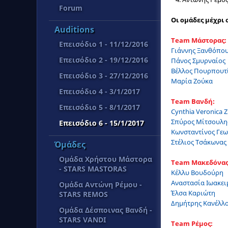
Forum
Οι ομάδες μέχρι 
Auditions
Team Μάστορας:
Επεισόδιο 1 - 11/12/2016
Γιάννης Ξανθόπο
Επεισόδιο 2 - 19/12/2016
Πάνος Σμυρναίος
Βέλλος Πουρπουτ
Επεισόδιο 3 - 27/12/2016
Μαρία Ζούκα
Επεισόδιο 4 - 3/1/2017
Team Βανδή:
Επεισόδιο 5 - 8/1/2017
Cynthia Veronica Z
Σπύρος Μίτσουλη
Επεισόδιο 6 - 15/1/2017
Κωνσταντίνος Γε
Στέλιος Τσάκωνας
Όμάδες
Ομάδα Χρήστου Μάστορα
Team Μακεδόνας
- STARS MASTORAS
Κέλλυ Βουδούρη
Αναστασία Ιωακει
Ομάδα Αντώνη Ρέμου -
Έλσα Καριώτη
STARS REMOS
Δημήτρης Κανέλλ
Ομάδα Δέσποινας Βανδή -
STARS VANDI
Team Ρέμος: