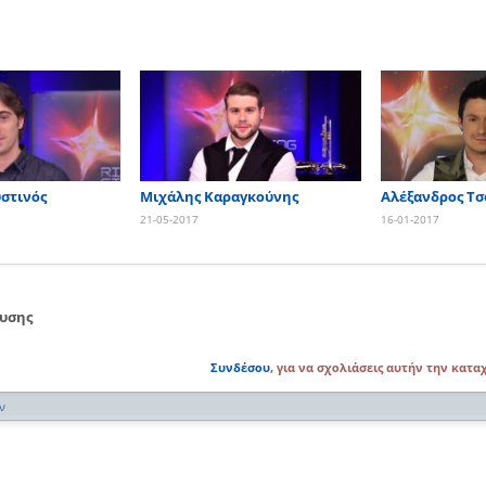
στινός
Μιχάλης Καραγκούνης
Αλέξανδρος Τσ
21-05-2017
16-01-2017
ευσης
Συνδέσου
, για να σχολιάσεις αυτήν την κατ
ν