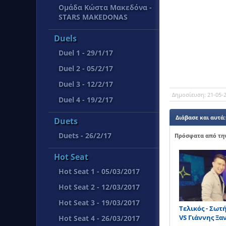
Όμάδα Κώστα Μακεδόνα -
STARS MAKEDONAS
Duels
Duel 1 - 29/1/17
Duel 2 - 05/2/17
Duel 3 - 12/2/17
Δημοσίευση:
21-05-2
Duel 4 - 19/2/17
Διάβασε και αυτά:
Duets
Duets - 26/2/17
Πρόσφατα από την
Hot Seat
Hot Seat 1 - 05/03/2017
Hot Seat 2 - 12/03/2017
Hot Seat 3 - 19/03/2017
Τελικός - Σωτ
VS Γιάννης Ξ
Hot Seat 4 - 26/03/2017