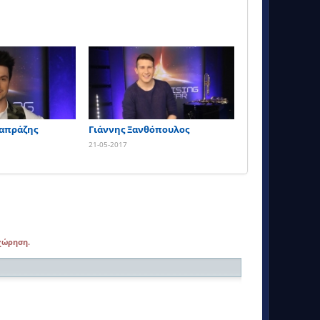
απράζης
Γιάννης Ξανθόπουλος
21-05-2017
αχώρηση.