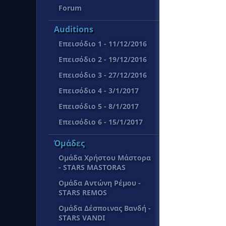
Forum
Auditions
Επεισόδιο 1 - 11/12/2016
Επεισόδιο 2 - 19/12/2016
Επεισόδιο 3 - 27/12/2016
Επεισόδιο 4 - 3/1/2017
Επεισόδιο 5 - 8/1/2017
Επεισόδιο 6 - 15/1/2017
Όμάδες
Ομάδα Χρήστου Μάστορα
- STARS MASTORAS
Ομάδα Αντώνη Ρέμου -
STARS REMOS
Ομάδα Δέσποινας Βανδή -
STARS VANDI