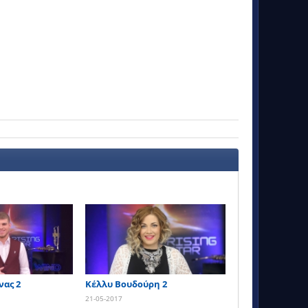
νας 2
Κέλλυ Βουδούρη 2
21-05-2017