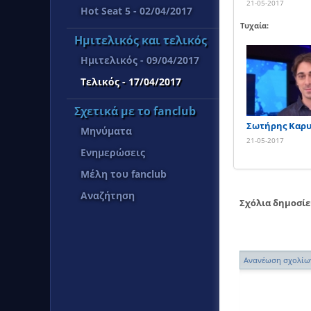
21-05-2017
Hot Seat 5 - 02/04/2017
Τυχαία:
Ημιτελικός και τελικός
Ημιτελικός - 09/04/2017
Τελικός - 17/04/2017
Σχετικά με το fanclub
Σωτήρης Καρυ
Μηνύματα
21-05-2017
Ενημερώσεις
Μέλη του fanclub
Αναζήτηση
Σχόλια δημοσί
Ανανέωση σχολίω