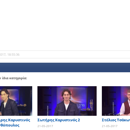
017, 18:55:36
 ίδια κατηγορία:
ήρης Καρυστινός
Σωτήρης Καρυστινός 2
Στέλιος Τσάκω
ανθόπουλος
21-05-2017
21-05-2017