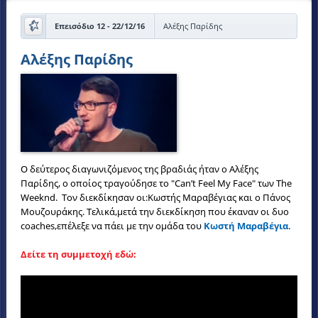
Επεισόδιο 12 - 22/12/16
Αλέξης Παρίδης
Αλέξης Παρίδης
Ο δεύτερος διαγωνιζόμενος της βραδιάς ήταν ο Αλέξης
Παρίδης, ο οποίος τραγούδησε το "Can’t Feel My Face" των The
Weeknd. Τον διεκδίκησαν οι:Κωστής Μαραβέγιας και ο Πάνος
Μουζουράκης. Τελικά,μετά την διεκδίκηση που έκαναν οι δυο
coaches,επέλεξε να πάει με την ομάδα του
Κωστή Μαραβέγια
.
Δείτε τη συμμετοχή εδώ: