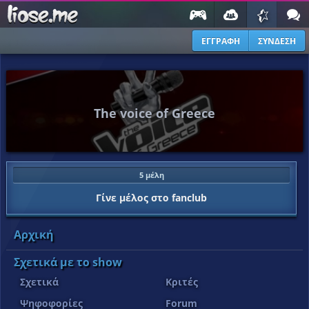
ΕΓΓΡΑΦΗ
ΣΥΝΔΕΣΗ
The voice of Greece
5 μέλη
Γίνε μέλος στο fanclub
Αρχική
Σχετικά με το show
Σχετικά
Κριτές
Ψηφοφορίες
Forum