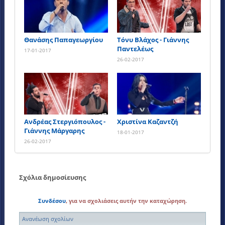
Θανάσης Παπαγεωργίου
Τόνυ Βλάχος - Γιάννης
Παντελέως
17-01-2017
26-02-2017
Ανδρέας Στεργιόπουλος -
Χριστίνα Καζαντζή
Γιάννης Μάργαρης
18-01-2017
26-02-2017
Σχόλια δημοσίευσης
Συνδέσου
, για να σχολιάσεις αυτήν την καταχώρηση.
Ανανέωση σχολίων