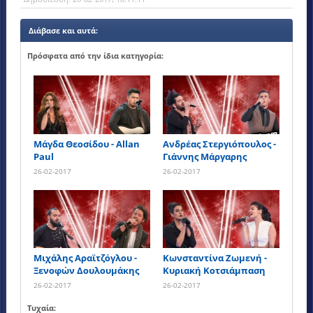
Διάβασε και αυτά:
Πρόσφατα από την ίδια κατηγορία:
Μάγδα Θεοσίδου - Allan
Ανδρέας Στεργιόπουλος -
Paul
Γιάννης Μάργαρης
26-02-2017
26-02-2017
Μιχάλης Αραϊτζόγλου -
Κωνσταντίνα Ζωμενή -
Ξενοφών Δουλουμάκης
Κυριακή Κοτσιάμπαση
26-02-2017
26-02-2017
Τυχαία: