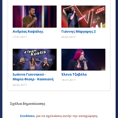
Ανδρέας Καψάλης
Γιάννης Μάργαρης 2
17-01-2017
03-03-2017
Ιωάννα Γιαννακού -
Έλενα Τζαβέλα
Μαρία Φίσερ - Κασσιανή
18-01-2017
Λειψάκη
26-02-2017
Σχόλια δημοσίευσης
Συνδέσου
, για να σχολιάσεις αυτήν την καταχώρηση.