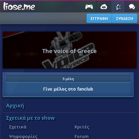
ΕΓΓΡΑΦΗ
ΣΥΝΔΕΣΗ
The voice of Greece
5 μέλη
Γίνε μέλος στο fanclub
Αρχική
Σχετικά με το show
Σχετικά
Κριτές
Ψηφοφορίες
Forum