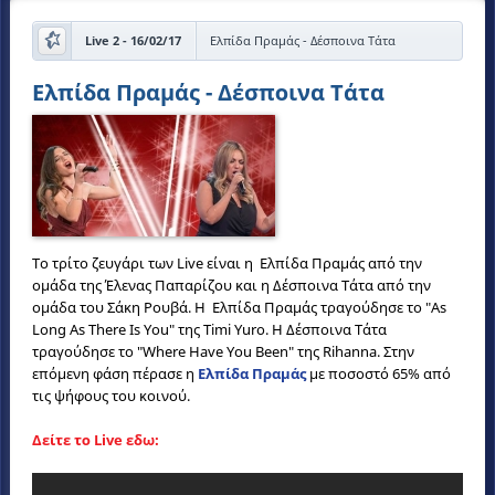
Live 2 - 16/02/17
Ελπίδα Πραμάς - Δέσποινα Τάτα
Ελπίδα Πραμάς - Δέσποινα Τάτα
Το τρίτο ζευγάρι των Live είναι η Ελπίδα Πραμάς από την
ομάδα της Έλενας Παπαρίζου και η Δέσποινα Τάτα από την
ομάδα του Σάκη Ρουβά. Η Ελπίδα Πραμάς τραγούδησε το "As
Long As There Is You" της Timi Yuro. Η Δέσποινα Τάτα
τραγούδησε το "Where Have You Been" της Rihanna. Στην
επόμενη φάση πέρασε η
Ελπίδα Πραμάς
με ποσοστό 65% από
τις ψήφους του κοινού.
Δείτε το Live εδω: