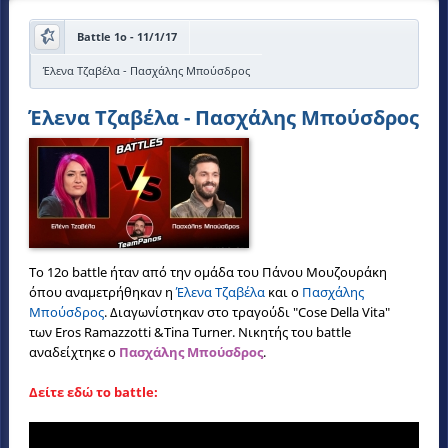
Battle 1o - 11/1/17
Έλενα Τζαβέλα - Πασχάλης Μπούσδρος
Έλενα Τζαβέλα - Πασχάλης Μπούσδρος
Το 12ο battle ήταν από την ομάδα του Πάνου Μουζουράκη
όπου αναμετρήθηκαν η
Έλενα Τζαβέλα
και ο
Πασχάλης
Μπούσδρος
. Διαγωνίστηκαν στο τραγούδ
ι "
Cose Della Vita"
των Eros Ramazzotti &Tina Turner
. Νικη
τ
ή
ς του battle
αναδείχτηκε ο
Πασχάλης Μπούσδρος
.
Δείτε εδώ το battle: