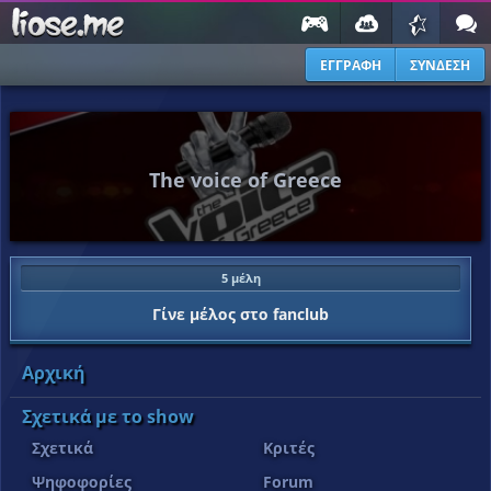
ΕΓΓΡΑΦΗ
ΣΥΝΔΕΣΗ
The voice of Greece
5 μέλη
Γίνε μέλος στο fanclub
Αρχική
Σχετικά με το show
Σχετικά
Κριτές
Ψηφοφορίες
Forum