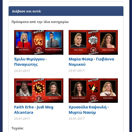
Διάβασε και αυτά:
Πρόσφατα από την ίδια κατηγορία:
Έμιλυ Φιρύγγου -
Μαρία Φίσερ - Γιοβάννα
Παναγιώτης
Νομικού
Χατζηπαππάς
23-01-2017
23-01-2017
Faith Erhe - Judi Meg
Χρυσούλα Καψουλή -
Alcantara
Μυρτώ Ναούμ
23-01-2017
23-01-2017
Τυχαία: