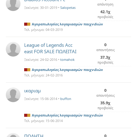
απάντηση
Ξεκίνησε:
30-01-2019
•
Salopetas
42.1χ
προβολές
Αγοραπωλησίες λογαριασμών παιχνιδιών
Τελ. μήνυμα:
04-03-2019
League of Legends Acc
0
απαντήσεις
east FOR SALE ΠΩΛΕΙΤΑΙ
37.3χ
Ξεκίνησε:
24-02-2016
•
tomahok
προβολές
Αγοραπωλησίες λογαριασμών παιχνιδιών
Τελ. μήνυμα:
24-02-2016
ικαριαμ
0
απαντήσεις
Ξεκίνησε:
15-06-2014
•
buffon
35.9χ
προβολές
Αγοραπωλησίες λογαριασμών παιχνιδιών
Τελ. μήνυμα:
15-06-2014
ΠΩΛΗΣΗ
0