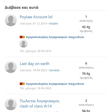
Διάβασε και αυτά
Poylaw Account lol
1
απάντηση
Ξεκίνησε:
01-12-2014
•
biladin
42.4χ
προβολές
Αγοραπωλησίες λογαριασμών παιχνιδιών
Τελ. μήνυμα:
20-03-2015
Last day on earth
0
απαντήσεις
Ξεκίνησε:
18-04-2022
•
Geraldo
79.9χ
προβολές
Αγοραπωλησίες λογαριασμών παιχνιδιών
Τελ. μήνυμα:
18-04-2022
Πωλειται λογαριασμος
2
απαντήσεις
clash of clans th14
56.5χ