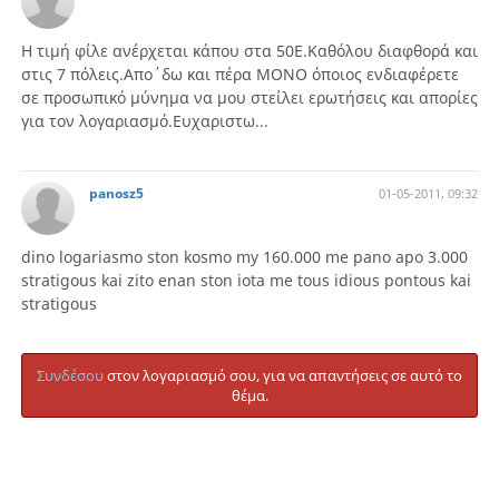
Η τιμή φίλε ανέρχεται κάπου στα 50Ε.Καθόλου διαφθορά και
στις 7 πόλεις.Απο΄δω και πέρα ΜΟΝΟ όποιος ενδιαφέρετε
σε προσωπικό μύνημα να μου στείλει ερωτήσεις και απορίες
για τον λογαριασμό.Ευχαριστω...
panosz5
01-05-2011, 09:32
dino logariasmo ston kosmo my 160.000 me pano apo 3.000
stratigous kai zito enan ston iota me tous idious pontous kai
stratigous
Συνδέσου
στον λογαριασμό σου, για να απαντήσεις σε αυτό το
θέμα.