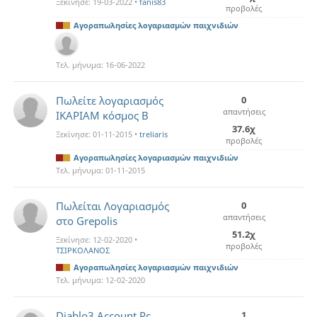
Ξεκίνησε:
19-03-2022
•
fanis83
προβολές
Αγοραπωλησίες λογαριασμών παιχνιδιών
Τελ. μήνυμα:
16-06-2022
Πωλείτε λογαριασμός
0
απαντήσεις
ΙΚΑΡΙΑΜ κόσμος Β
37.6χ
Ξεκίνησε:
01-11-2015
•
treliaris
προβολές
Αγοραπωλησίες λογαριασμών παιχνιδιών
Τελ. μήνυμα:
01-11-2015
Πωλείται Λογαριασμός
0
απαντήσεις
στο Grepolis
51.2χ
Ξεκίνησε:
12-02-2020
•
προβολές
ΤΣΙΡΚΟΛΑΝΟΣ
Αγοραπωλησίες λογαριασμών παιχνιδιών
Τελ. μήνυμα:
12-02-2020
Diablo3 Account Pc
1