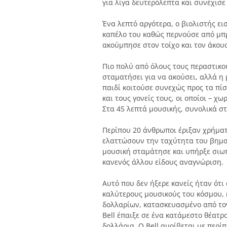
για λίγα δευτερόλεπτα και συνέχισε
Ένα λεπτό αργότερα, ο βιολιστής ει
καπέλο του καθώς περνούσε από μπρ
ακούμπησε στον τοίχο και τον άκουσε
Πιο πολύ από όλους τους περαστικο
σταματήσει για να ακούσει, αλλά η 
παιδί κοιτούσε συνεχώς προς τα πί
και τους γονείς τους, οι οποίοι – χ
Στα 45 λεπτά μουσικής, συνολικά στ
Περίπου 20 άνθρωποι έριξαν χρήματ
ελαττώσουν την ταχύτητα του βηματ
μουσική σταμάτησε και υπήρξε σιωπή
κανενός άλλου είδους αναγνώριση.
Αυτό που δεν ήξερε κανείς ήταν ότι 
καλύτερους μουσικούς του κόσμου, κ
δολλαρίων, κατασκευασμένο από τον 
Bell έπαιξε σε ένα κατάμεστο θέατρ
δολλάρια. Ο Bell αμοίβεται με περί