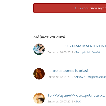
Συνδέσου
στον λογαρ
Διάβασε και αυτά
..................ΚΟΥΤΑΛΙΑ ΜΑΓΝΙΤΙΖ
Ξεκίνησε:
16-02-2012
•
'Σωτηρία Mι'
(lalala)
autosxediasmos istorias!
Ξεκίνησε:
12-04-2012
•
ΑΓγεΛιΚΗ
(angelino0la03)
Το <<σ'αγαπώ>> στα...μαθηματικά!
Ξεκίνησε:
05-07-2013
•
SANI