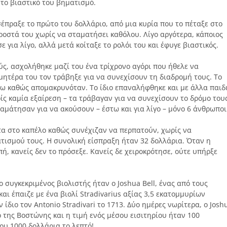
 το βιαστικό του βηματισμό.
σέπραξε το πρώτο του δολλάριο, από μια κυρία που το πέταξε στο
οστά του χωρίς να σταματήσει καθόλου. Λίγο αργότερα, κάποιος
 για λίγο, αλλά μετά κοίταξε το ρολόι του και έφυγε βιαστικός.
ύς, ασχολήθηκε μαζί του ένα τρίχρονο αγόρι που ήθελε να
μητέρα του τον τράβηξε για να συνεχίσουν τη διαδρομή τους. Το
σω καθώς απομακρυνόταν. Το ίδιο επαναλήφθηκε και με άλλα παιδ
ωρίς καμία εξαίρεση – τα τράβαγαν για να συνεχίσουν το δρόμο του
αμάτησαν για να ακούσουν – έστω και για λίγο – μόνο 6 άνθρωποι
α στο καπέλο καθώς συνέχιζαν να περπατούν, χωρίς να
ισμού τους. Η συνολική είσπραξη ήταν 32 δολλάρια. Όταν η
, κανείς δεν το πρόσεξε. Κανείς δε χειροκρότησε, ούτε υπήρξε
ο συγκεκριμένος βιολιστής ήταν ο Joshua Bell, ένας από τους
αι έπαιζε με ένα βιολί Stradivarius αξίας 3,5 εκατομμυρίων
ίδιο τον Antonio Stradivari το 1713. Δύο ημέρες νωρίτερα, ο Josh
ο της Βοστώνης και η τιμή ενός μέσου εισιτηρίου ήταν 100
που 1000 δολλάρια το λεπτό!