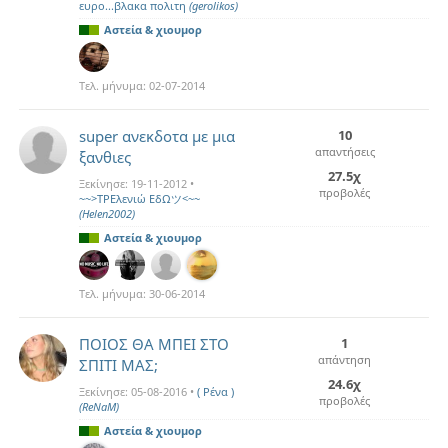
ευρο...βλακα πολιτη
(gerolikos)
Αστεία & χιουμορ
Τελ. μήνυμα:
02-07-2014
super ανεκδοτα με μια
10
απαντήσεις
ξανθιες
27.5χ
Ξεκίνησε:
19-11-2012
•
προβολές
~~>ΤΡΕλενιώ ΕδΩツ<~~
(Helen2002)
Αστεία & χιουμορ
Τελ. μήνυμα:
30-06-2014
ΠΟΙΟΣ ΘΑ ΜΠΕΙ ΣΤΟ
1
απάντηση
ΣΠΙΤΙ ΜΑΣ;
24.6χ
Ξεκίνησε:
05-08-2016
•
( Ρένα )
προβολές
(ReNaM)
Αστεία & χιουμορ