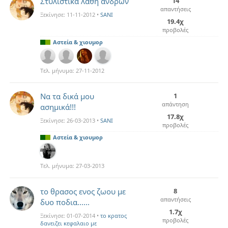
Στυλιστικά λάθη ανδρών
14
απαντήσεις
Ξεκίνησε:
11-11-2012
•
SANI
19.4χ
προβολές
Αστεία & χιουμορ
Τελ. μήνυμα:
27-11-2012
Να τα δικά μου
1
απάντηση
ασημικά!!!
17.8χ
Ξεκίνησε:
26-03-2013
•
SANI
προβολές
Αστεία & χιουμορ
Τελ. μήνυμα:
27-03-2013
το θρασος ενος ζωου με
8
απαντήσεις
δυο ποδια......
1.7χ
Ξεκίνησε:
01-07-2014
•
το κρατος
προβολές
δανειζει κεφαλαιο με