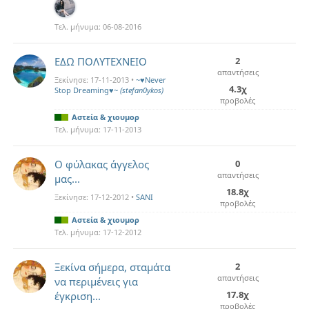
Τελ. μήνυμα:
06-08-2016
ΕΔΩ ΠΟΛΥΤΕΧΝΕΙΟ
2
απαντήσεις
Ξεκίνησε:
17-11-2013
•
~♥Never
4.3χ
Stop Dreaming♥~
(stefan0ykos)
προβολές
Αστεία & χιουμορ
Τελ. μήνυμα:
17-11-2013
O φύλακας άγγελος
0
απαντήσεις
μας...
18.8χ
Ξεκίνησε:
17-12-2012
•
SANI
προβολές
Αστεία & χιουμορ
Τελ. μήνυμα:
17-12-2012
Ξεκίνα σήμερα, σταμάτα
2
απαντήσεις
να περιμένεις για
17.8χ
έγκριση...
προβολές