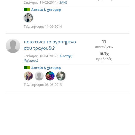
Ξεκίνησε:
11-02-2014
•
SANI
Αστεία & χιουμορ
Τελ. μήνυμα:
11-02-2014
ποιο ειναι το αγαπημενο
11
απαντήσεις
σου τραγουδι?
18.7χ
Ξεκίνησε:
10-04-2012
•
Κωστης!!
προβολές
(kifounas)
Αστεία & χιουμορ
Τελ. μήνυμα:
06-06-2013