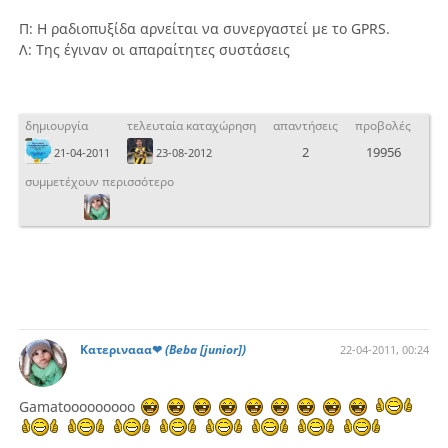
Π: Η ραδιοπυξίδα αρνείται να συνεργαστεί με το GPRS.
Λ: Της έγιναν οι απαραίτητες συστάσεις
δημιουργία
τελευταία καταχώρηση
απαντήσεις
προβολές
2
19956
21-04-2011
23-08-2012
συμμετέχουν περισσότερο
Κατερινααα❤
(Beba [junior])
22-04-2011, 00:24
Gamatooooooooo