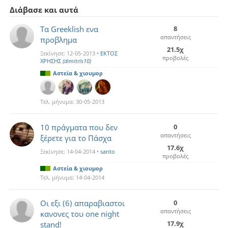
Διάβασε και αυτά
Τα Greeklish ενα
8
απαντήσεις
προβλημα
21.5χ
Ξεκίνησε:
12-05-2013
•
ΕΚΤΟΣ
προβολές
ΧΡΗΣΗΣ
(dimitris10)
Αστεία & χιουμορ
Τελ. μήνυμα:
30-05-2013
10 πράγματα που δεν
0
απαντήσεις
ξέρετε για το Πάσχα
17.6χ
Ξεκίνησε:
14-04-2014
•
santo
προβολές
Αστεία & χιουμορ
Τελ. μήνυμα:
14-04-2014
Οι εξι (6) απαραβιαστοι
0
απαντήσεις
κανονες του one night
17.9χ
stand!