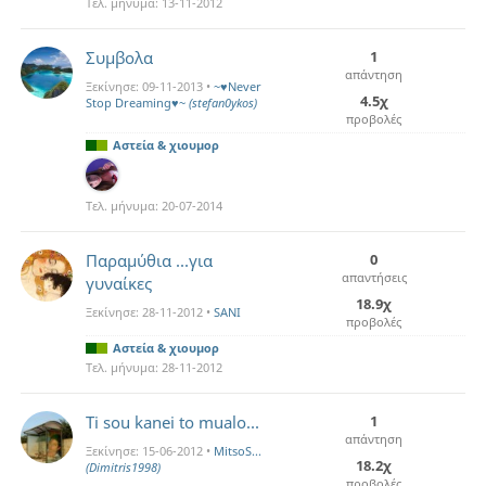
Τελ. μήνυμα:
13-11-2012
Συμβολα
1
απάντηση
Ξεκίνησε:
09-11-2013
•
~♥Never
4.5χ
Stop Dreaming♥~
(stefan0ykos)
προβολές
Αστεία & χιουμορ
Τελ. μήνυμα:
20-07-2014
Παραμύθια ...για
0
απαντήσεις
γυναίκες
18.9χ
Ξεκίνησε:
28-11-2012
•
SANI
προβολές
Αστεία & χιουμορ
Τελ. μήνυμα:
28-11-2012
Ti sou kanei to mualo...
1
απάντηση
Ξεκίνησε:
15-06-2012
•
MitsoS...
18.2χ
(Dimitris1998)
προβολές