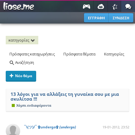
ΕΓΓΡΑΦΗ
ΣΥΝΔΕΣΗ
κατηγορίες
Πρόσφατες καταχωρήσεις
Πρόσφατα θέματα
Κατηγορίες
Αναζήτηση
Νέο θέμα
13 λόγοι για να αλλάξεις τη γυναίκα σου με μια
σκυλίτσα !!!
Χόμπι ενδιαφέροντα
¯\(ツ)/¯ ۩undergo۩
(undergo)
19-01-2012, 23:52