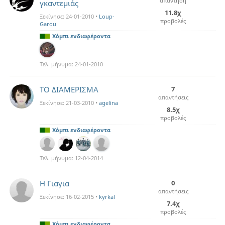
απάντηση
γκαντεμιάς
11.8χ
Ξεκίνησε:
24-01-2010
•
Loup-
προβολές
Garou
Χόμπι ενδιαφέροντα
Τελ. μήνυμα:
24-01-2010
TO ΔΙΑΜΕΡΙΣΜA
7
απαντήσεις
Ξεκίνησε:
21-03-2010
•
agelina
8.5χ
προβολές
Χόμπι ενδιαφέροντα
Τελ. μήνυμα:
12-04-2014
Η Γιαγια
0
απαντήσεις
Ξεκίνησε:
16-02-2015
•
kyrkal
7.4χ
προβολές
Χόμπι ενδιαφέροντα