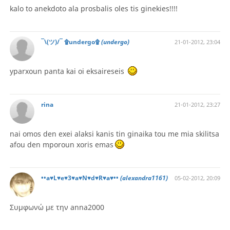
kalo to anekdoto ala prosbalis oles tis ginekies!!!!
¯\(ツ)/¯ ۩undergo۩
(undergo)
21-01-2012, 23:04
yparxoun panta kai oi eksaireseis
rina
21-01-2012, 23:27
nai omos den exei alaksi kanis tin ginaika tou me mia skilitsa
afou den mporoun xoris emas
••a♥L♥e♥3♥a♥N♥d♥R♥a♥••
(alexandra1161)
05-02-2012, 20:09
Συμφωνώ με την anna2000