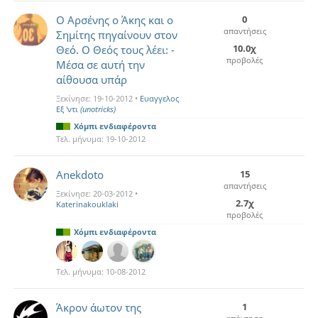
Ο Αρσένης ο Άκης και ο
0
απαντήσεις
Σημίτης πηγαίνουν στον
10.0χ
Θεό. Ο Θεός τους λέει: -
προβολές
Μέσα σε αυτή την
αίθουσα υπάρ
Ξεκίνησε:
19-10-2012
•
Ευαγγελος
Εξ 'ντι
(unotricks)
Χόμπι ενδιαφέροντα
Τελ. μήνυμα:
19-10-2012
Anekdoto
15
απαντήσεις
Ξεκίνησε:
20-03-2012
•
2.7χ
Katerinakouklaki
προβολές
Χόμπι ενδιαφέροντα
Τελ. μήνυμα:
10-08-2012
Άκρον άωτον της
1