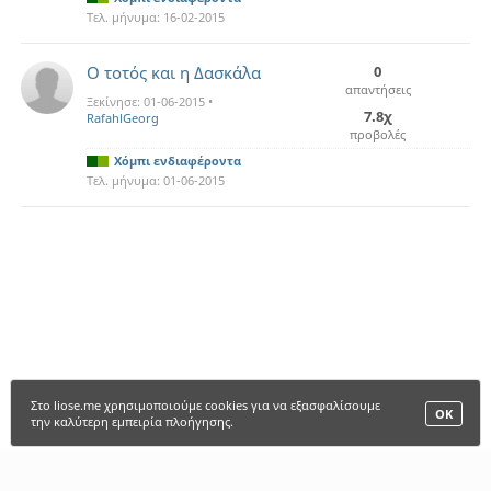
Τελ. μήνυμα:
16-02-2015
Ο τοτός και η Δασκάλα
0
απαντήσεις
Ξεκίνησε:
01-06-2015
•
7.8χ
RafahlGeorg
προβολές
Χόμπι ενδιαφέροντα
Τελ. μήνυμα:
01-06-2015
Στο liose.me χρησιμοποιούμε cookies για να εξασφαλίσουμε
ΟΚ
την καλύτερη εμπειρία πλοήγησης.
LIOSE.ME |
ΑΡΧΙΚΗ
•
ΠΑΙΧΝΙΔΙΑ
•
ΜΕΛΗ
•
FANCLUBS
•
FORUM