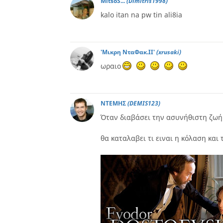
MitsoS...
(Dimitris1998)
kalo itan na pw tin ali8ia
'Μικρη ΝταΦακ.ΙΙ'
(xrusaki)
ωραιο
ΝΤΕΜΗΣ
(DEMIS123)
Όταν διαβάσει την ασυνήθιστη ζωή
θα καταλαβει τι ειναι η κόλαση και 