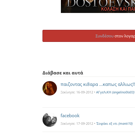
Συνδέσου
στον λογαρ
Διάβασε και αυτά
παιζοντας κι8αρα ...καπως αλλιως!!
Ξεκίνησε:
16-09-2012
•
ΑΓγεΛιΚΗ
(angelino0la03)
facebook
Ξεκίνησε:
17-09-2012
•
'Σοφάκι εξ ντι
(manti10)