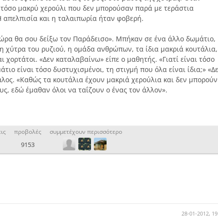
χε τόσο μακρύ χερούλι που δεν μπορούσαν παρά με τεράστια
Η απελπισία και η ταλαιπωρία ήταν φοβερή.
«Τώρα θα σου δείξω τον Παράδεισο». Μπήκαν σε ένα άλλο δωμάτιο,
η χύτρα του ρυζιού, η ομάδα ανθρώπων, τα ίδια μακριά κουτάλια,
ι χορτάτοι. «Δεν καταλαβαίνω» είπε ο μαθητής. «Γιατί είναι τόσο
τιο είναι τόσο δυστυχισμένοι, τη στιγμή που όλα είναι ίδια;» «Δ
αλος. «Καθώς τα κουτάλια έχουν μακριά χερούλια και δεν μπορούν
ς, εδώ έμαθαν όλοι να ταΐζουν ο ένας τον άλλον».
ις
προβολές
συμμετέχουν περισσότερο
9153
28-01-2012, 19