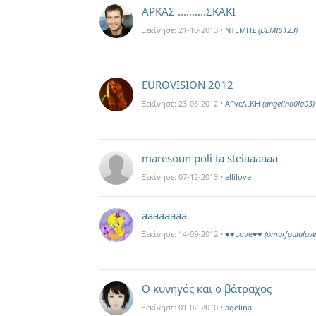
ΑΡΚΑΣ ..........ΣΚΑΚΙ
Ξεκίνησε:
21-10-2013
•
ΝΤΕΜΗΣ
(DEMIS123)
EUROVISION 2012
Ξεκίνησε:
23-05-2012
•
ΑΓγεΛιΚΗ
(angelino0la03)
maresoun poli ta steiaaaaaa
Ξεκίνησε:
07-12-2013
•
ellilove
aaaaaaaa
Ξεκίνησε:
14-09-2012
•
♥♥Love♥♥
(omorfoulalove
Ο κυνηγός και ο βάτραχος
Ξεκίνησε:
01-02-2010
•
agelina