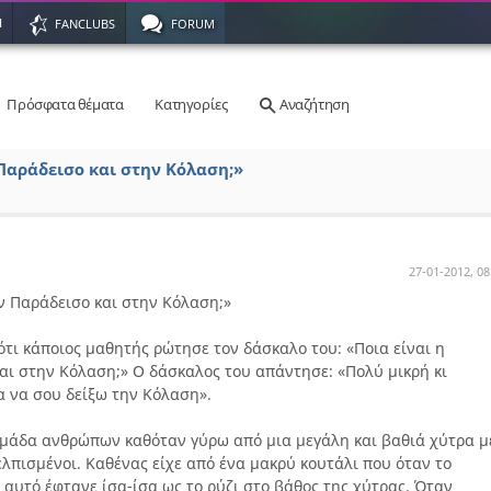
Η
FANCLUBS
FORUM
Πρόσφατα θέματα
Κατηγορίες
Αναζήτηση
Παράδεισο και στην Κόλαση;»
27-01-2012, 08
ν Παράδεισο και στην Κόλαση;»
 ότι κάποιος μαθητής ρώτησε τον δάσκαλο του: «Ποια είναι η
ι στην Κόλαση;» Ο δάσκαλος του απάντησε: «Πολύ μικρή κι
α να σου δείξω την Κόλαση».
ομάδα ανθρώπων καθόταν γύρω από μια μεγάλη και βαθιά χύτρα μ
ελπισμένοι. Καθένας είχε από ένα μακρύ κουτάλι που όταν το
 αυτό έφτανε ίσα-ίσα ως το ρύζι στο βάθος της χύτρας. Όταν