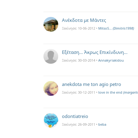
Ανέκδοτα με Μάντες
Ξεκίνησε:
10-06-2012
•
MitsoS...
(Dimitris1998)
Εξέταση... Άκρως Επικίνδυνη...
Ξεκίνησε:
30-03-2014
•
Annakyriakidou
anekdota me ton agio petro
Ξεκίνησε:
30-12-2011
•
love in the end
(margarit
odontiatreio
Ξεκίνησε:
26-09-2011
•
beba