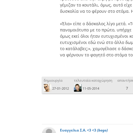
γέμιζαν το κουτάλι, όμως, αυτό εί
δυσκολία να το φέρουν στο στόμα. 
«Έλα» είπε ο δάσκαλος λίγο μετά. 
πανομοιότυπο με το πρώτο, υπήρχε 
όμως εκεί όλοι ήταν ευτυχισμένοι κα
ευτυχισμένοι εδώ ενώ στο άλλο δωμά
το κατάλαβες;», χαμογέλασε ο δάσκ
να φέρνουν το φαγητό στο στόμα του
δημιουργία
τελευταία καταχώρηση
απαντήσε
7
27-01-2012
11-05-2014
Ευαγγελια Σ.Α. <3 <3
(bago)