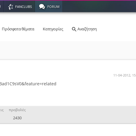
Η
FANCLUBS
FORUM
Πρόσφατα θέματα
Κατηγορίες
Αναζήτηση
11-04-2012, 15
Bad1C9sV0&feature=related
ις
προβολές
2430