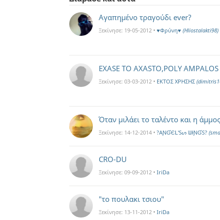
Αγαπημένο τραγούδι ever?
Ξεκίνησε:
19-05-2012
•
♥Φρύνη♥
(Hliostalakti98)
EXASE TO AXASTO,POLY AMPALOS
Ξεκίνησε:
03-03-2012
•
ΕΚΤΟΣ ΧΡΗΣΗΣ
(dimitris1
Όταν μιλάει το ταλέντο και η άμμος.
Ξεκίνησε:
14-12-2014
•
?AƝƓЄԼ'Sᔕ ᗯƗƝƓS?
(sma
CRO-DU
Ξεκίνησε:
09-09-2012
•
IriDa
"το πουλακι τσιου"
Ξεκίνησε:
13-11-2012
•
IriDa