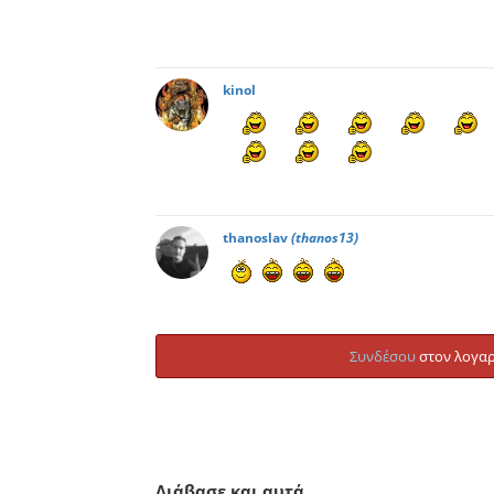
kinol
thanoslav
(thanos13)
Συνδέσου
στον λογαρ
Διάβασε και αυτά