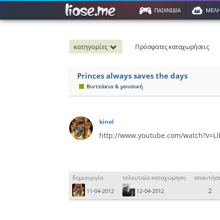
ΠΑΙΧΝΙΔΙΑ
ΜΕΛ
κατηγορίες
Πρόσφατες καταχωρήσεις
Princes always saves the days
Βιντεάκια & μουσική
kinol
http://www.youtube.com/watch?v=Ll
δημιουργία
τελευταία καταχώρηση
απαντήσε
2
11-04-2012
12-04-2012