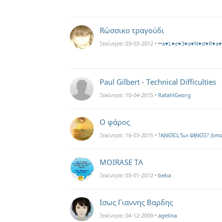
Rώσσικο τραγούδι
Ξεκίνησε:
03-03-2012
•
••a♥L♥e♥3♥a♥N♥d♥R♥a♥
Paul Gilbert - Technical Difficulties
Ξεκίνησε:
10-04-2015
•
RafahlGeorg
Ο φάρος
Ξεκίνησε:
16-03-2015
•
?AƝƓЄԼ'Sᔕ ᗯƗƝƓS?
(sma
MOIRASE TA
Ξεκίνησε:
03-01-2012
•
beba
Ισως Γιαννης Βαρδης
Ξεκίνησε:
04-12-2009
•
agelina