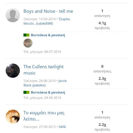
Boys and Noise - tell me
1
απάντηση
Ξεκίνησε:
13-03-2014
•
'Σοφάκι
4.1χ
Μενίδι.
(sofakiBMK)
προβολές
Βιντεάκια & μουσική
Τελ. μήνυμα:
08-07-2014
The Cullens twilight
0
απαντήσεις
music
2.3χ
Ξεκίνησε:
24-06-2014
•
Jacob
προβολές
Black
(pakakos)
Βιντεάκια & μουσική
Τελ. μήνυμα:
24-06-2014
Το κομμάτι που μας
1
απάντηση
λείπει...
2.2χ
Ξεκίνησε:
27-09-2013
•
SANI
προβολές