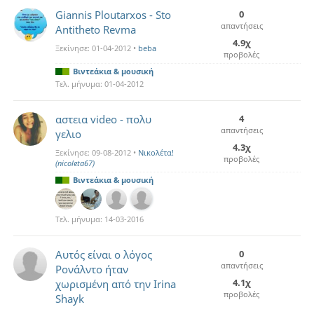
Giannis Ploutarxos - Sto
0
απαντήσεις
Antitheto Revma
4.9χ
Ξεκίνησε:
01-04-2012
•
beba
προβολές
Βιντεάκια & μουσική
Τελ. μήνυμα:
01-04-2012
αστεια video - πολυ
4
απαντήσεις
γελιο
4.3χ
Ξεκίνησε:
09-08-2012
•
Νικολέτα!
προβολές
(nicoleta67)
Βιντεάκια & μουσική
Τελ. μήνυμα:
14-03-2016
Αυτός είναι ο λόγος
0
απαντήσεις
Ρονάλντο ήταν
4.1χ
χωρισμένη από την Irina
προβολές
Shayk