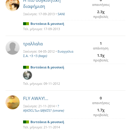
Η πιο συγκινητική
απαντήσεις
διαφήμιση
2.3χ
Ξεκίνησε:
17-09-2013
•
SANI
προβολές
Βιντεάκια & μουσική
Τελ. μήνυμα:
17-09-2013
τραλλαλα
1
απάντηση
Ξεκίνησε:
04-05-2012
•
Ευαγγελια
1.5χ
Σ.Α. <3 <3
(bago)
προβολές
Βιντεάκια & μουσική
Τελ. μήνυμα:
09-11-2012
FLY AWAY!...
0
απαντήσεις
Ξεκίνησε:
21-11-2014
•
?
1.7χ
AƝƓЄԼ'Sᔕ ᗯƗƝƓS?
(smarw)
προβολές
Βιντεάκια & μουσική
Τελ. μήνυμα:
21-11-2014