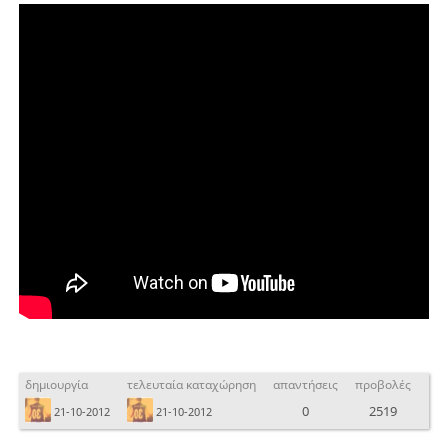
δημιουργία
τελευταία καταχώρηση
απαντήσεις
προβολές
0
2519
21-10-2012
21-10-2012