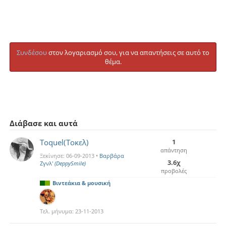
Συνδέσου
στον λογαριασμό σου, για να απαντήσεις σε αυτό το
θέμα.
Διάβασε και αυτά
Toquel(Τοκελ)
1
απάντηση
Ξεκίνησε:
06-09-2013
•
Βαρβάρα
3.6χ
Ζγνλ'
(DeppySmile)
προβολές
Βιντεάκια & μουσική
Τελ. μήνυμα:
23-11-2013