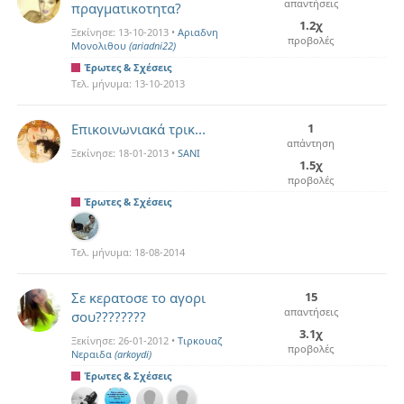
απαντήσεις
πραγματικοτητα?
1.2χ
Ξεκίνησε:
13-10-2013
•
Αριαδνη
προβολές
Μονολιθου
(ariadni22)
Έρωτες & Σχέσεις
Τελ. μήνυμα:
13-10-2013
Eπικοινωνιακά τρικ...
1
απάντηση
Ξεκίνησε:
18-01-2013
•
SANI
1.5χ
προβολές
Έρωτες & Σχέσεις
Τελ. μήνυμα:
18-08-2014
Σε κερατοσε το αγορι
15
απαντήσεις
σου????????
3.1χ
Ξεκίνησε:
26-01-2012
•
Τιρκουαζ
προβολές
Νεραιδα
(arkoydi)
Έρωτες & Σχέσεις