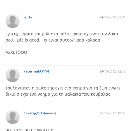
IriDa
24-10-2012, 21:36
εγω εχω φωτο και μαλιστα πολυ ωραια οχι σαν την δικια
σου...Life is good... τι ειναι αυτοο?? ααα καλααα
ΑΣΧΕΤΟΟΟ
katerinakO114
24-10-2012, 22:40
τουλαχιστον η φωτο της εχει ενα νοημα για τη ζωη ενω η
δικια σ εχει ενα νοημα για τη μαλακια που κουβαλας
Κωστης!!
(kifounas)
25-10-2012, 18:37
μες το χωμα με φιστικια