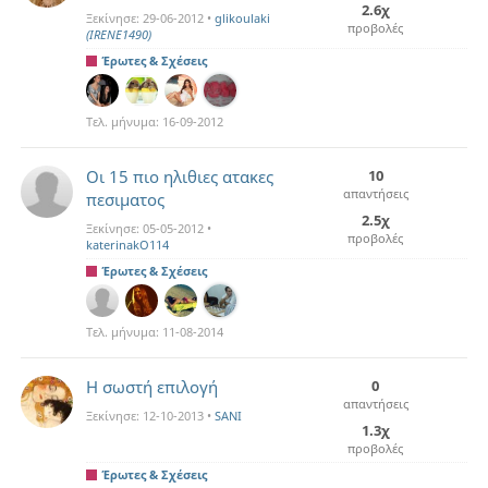
2.6χ
Ξεκίνησε:
29-06-2012
•
glikoulaki
προβολές
(IRENE1490)
Έρωτες & Σχέσεις
Τελ. μήνυμα:
16-09-2012
Οι 15 πιο ηλιθιες ατακες
10
απαντήσεις
πεσιματος
2.5χ
Ξεκίνησε:
05-05-2012
•
προβολές
katerinakO114
Έρωτες & Σχέσεις
Τελ. μήνυμα:
11-08-2014
Η σωστή επιλογή
0
απαντήσεις
Ξεκίνησε:
12-10-2013
•
SANI
1.3χ
προβολές
Έρωτες & Σχέσεις