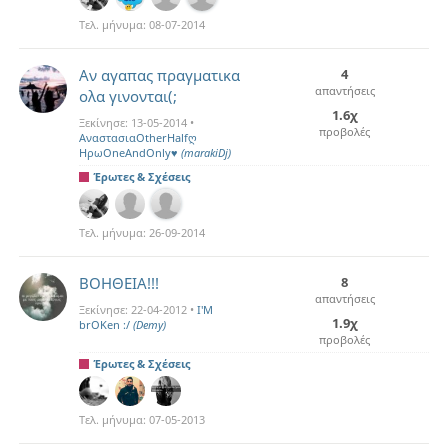
Τελ. μήνυμα:
08-07-2014
Αν αγαπας πραγματικα
4
απαντήσεις
ολα γινονται(;
1.6χ
Ξεκίνησε:
13-05-2014
•
προβολές
ΑναστασιαOtherHalfღ
ΗρωOneAndOnly♥
(marakiDj)
Έρωτες & Σχέσεις
Τελ. μήνυμα:
26-09-2014
ΒΟΗΘΕΙΑ!!!
8
απαντήσεις
Ξεκίνησε:
22-04-2012
•
I'M
1.9χ
brOKen :/
(Demy)
προβολές
Έρωτες & Σχέσεις
Τελ. μήνυμα:
07-05-2013