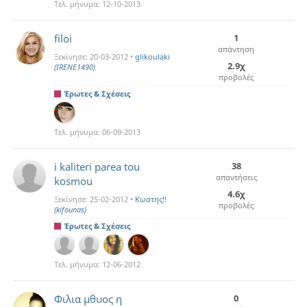
Τελ. μήνυμα:
12-10-2013
filoi
1
απάντηση
Ξεκίνησε:
20-03-2012
•
glikoulaki
2.9χ
(IRENE1490)
προβολές
Έρωτες & Σχέσεις
Τελ. μήνυμα:
06-09-2013
i kaliteri parea tou
38
απαντήσεις
kosmou
4.6χ
Ξεκίνησε:
25-02-2012
•
Κωστης!!
προβολές
(kifounas)
Έρωτες & Σχέσεις
Τελ. μήνυμα:
12-06-2012
Φιλια μθυος η
0