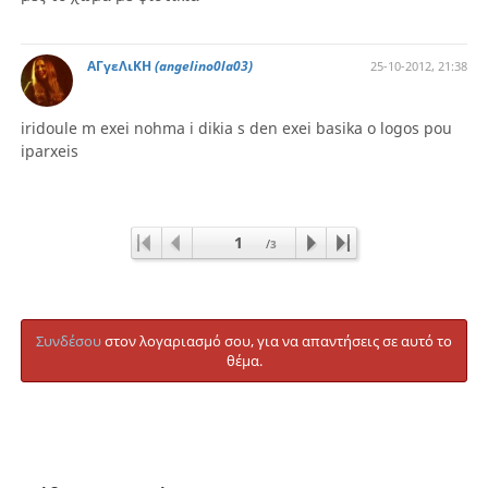
ΑΓγεΛιΚΗ
(angelino0la03)
25-10-2012, 21:38
iridoule m exei nohma i dikia s den exei basika o logos pou
iparxeis
1
/
3
Συνδέσου
στον λογαριασμό σου, για να απαντήσεις σε αυτό το
θέμα.