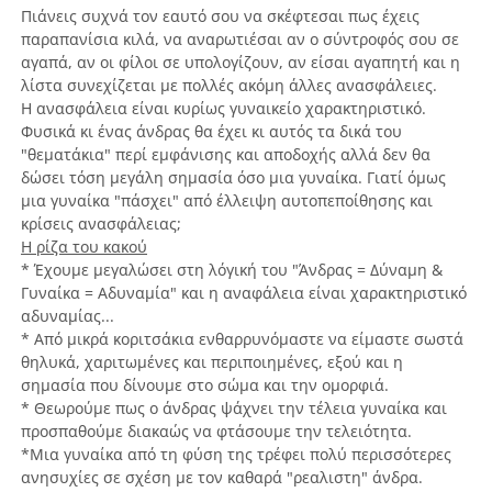
Πιάνεις συχνά τον εαυτό σου να σκέφτεσαι πως έχεις
παραπανίσια κιλά, να αναρωτιέσαι αν ο σύντροφός σου σε
αγαπά, αν οι φίλοι σε υπολογίζουν, αν είσαι αγαπητή και η
λίστα συνεχίζεται με πολλές ακόμη άλλες ανασφάλειες.
Η ανασφάλεια είναι κυρίως γυναικείο χαρακτηριστικό.
Φυσικά κι ένας άνδρας θα έχει κι αυτός τα δικά του
"θεματάκια" περί εμφάνισης και αποδοχής αλλά δεν θα
δώσει τόση μεγάλη σημασία όσο μια γυναίκα. Γιατί όμως
μια γυναίκα "πάσχει" από έλλειψη αυτοπεποίθησης και
κρίσεις ανασφάλειας;
Η ρίζα του κακού
* Έχουμε μεγαλώσει στη λόγική του "Άνδρας = Δύναμη &
Γυναίκα = Αδυναμία" και η αναφάλεια είναι χαρακτηριστικό
αδυναμίας...
* Από μικρά κοριτσάκια ενθαρρυνόμαστε να είμαστε σωστά
θηλυκά, χαριτωμένες και περιποιημένες, εξού και η
σημασία που δίνουμε στο σώμα και την ομορφιά.
* Θεωρούμε πως ο άνδρας ψάχνει την τέλεια γυναίκα και
προσπαθούμε διακαώς να φτάσουμε την τελειότητα.
*Μια γυναίκα από τη φύση της τρέφει πολύ περισσότερες
ανησυχίες σε σχέση με τον καθαρά "ρεαλιστη" άνδρα.