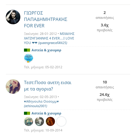
ΓΙΩΡΓΟΣ
2
απαντήσεις
ΠΑΠΑΔΗΜΗΤΡΑΚΗΣ
3.6χ
FOR EVER
προβολές
Ξεκίνησε:
28-01-2012
•
MIXAΛΗΣ
ΧΑΤΖΗΓΙΑΝΝΗΣ 4 EVER....I LOVE
YOU ❤❤
(queengreeceFAN25)
Αστεία & χιουμορ
Τελ. μήνυμα:
05-02-2012
Τεστ:Ποσο ανετη εισαι
10
απαντήσεις
με τα αγορια?
24.6χ
Ξεκίνησε:
02-05-2013
•
προβολές
♥Αθηνουλα Οοσομμ♥
(athinoula2001)
Αστεία & χιουμορ
Τελ. μήνυμα:
10-09-2014