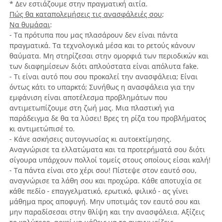
* Δεν εστιάζουμε στην πραγματική αιτία.
Πώς θα καταπολεμήσεις τις ανασφάλειές σου
;
Να θυμάσαι
:
- Τα πρότυπα που μας πλασάρουν δεν είναι πάντα
πραγματικά. Τα τεχνολογικά μέσα και το ρετούς κάνουν
θαύματα. Μη στηρίζεσαι στην ομορφιά των περιοδικών και
των διαφημίσεων διότι απλούστατα είναι απόλυτα fake.
- Τι είναι αυτό που σου προκαλεί την ανασφάλεια; Είναι
όντως κάτι το υπαρκτό; Συνήθως η ανασφάλεια για την
εμφάνιση είναι αποτέλεσμα προβλημάτων που
αντιμετωπίζουμε στη ζωή μας. Μια πλαστική για
παράδειγμα δε θα τα λύσει! Βρες τη ρίζα του προβλήματος
κι αντιμετώπισέ το.
- Κάνε ασκήσεις αυτογνωσίας κι αυτοεκτίμησης.
Αναγνώρισε τα ελλατώματα και τα προτερήματά σου διότι
σίγουρα υπάρχουν πολλοί τομείς στους οποίους είσαι καλή!
- Τα πάντα είναι στο χέρι σου! Πίστεψε στον εαυτό σου,
αναγνώρισε τα λάθη σου και προχώρα. Κάθε αποτυχία σε
κάθε πεδίο - επαγγελματικό, ερωτικό, φιλικό - ας γίνει
μάθημα προς αποφυγή. Μην υποτιμάς τον εαυτό σου και
μην παραδίσεσαι στην θλίψη και την ανασφάλεια. Αξίζεις