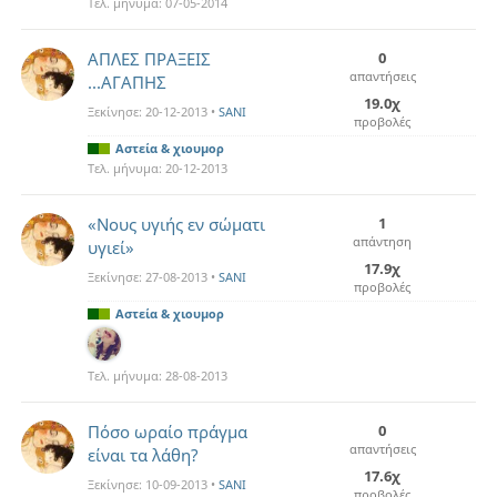
Τελ. μήνυμα:
07-05-2014
ΑΠΛΕΣ ΠΡΑΞΕΙΣ
0
απαντήσεις
...ΑΓΑΠΗΣ
19.0χ
Ξεκίνησε:
20-12-2013
•
SANI
προβολές
Αστεία & χιουμορ
Τελ. μήνυμα:
20-12-2013
«Νους υγιής εν σώματι
1
απάντηση
υγιεί»
17.9χ
Ξεκίνησε:
27-08-2013
•
SANI
προβολές
Αστεία & χιουμορ
Τελ. μήνυμα:
28-08-2013
Πόσο ωραίο πράγμα
0
απαντήσεις
είναι τα λάθη?
17.6χ
Ξεκίνησε:
10-09-2013
•
SANI
προβολές