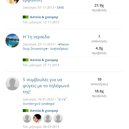
21.9χ
Ξεκίνησε:
01-11-2013
•
SANI
προβολές
Αστεία & χιουμορ
Τελ. μήνυμα:
12-11-2013
Η 1η νεραιδα
1
απάντηση
Ξεκίνησε:
27-11-2013
•
~♥Never
4.3χ
Stop Dreaming♥~
(stefan0ykos)
προβολές
Αστεία & χιουμορ
Τελ. μήνυμα:
27-11-2013
5 συμβουλές για να
10
απαντήσεις
φύγεις με το τηλέφωνό
18.6χ
της!
προβολές
Ξεκίνησε:
16-01-2012
•
¯\(ツ)/¯
۩undergo۩
(undergo)
Αστεία & χιουμορ
Τελ. μήνυμα:
28-03-2013