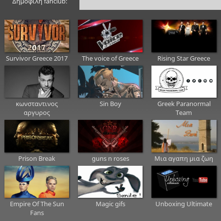
Δημοφιλή fanclub:
Survivor Greece 2017
The voice of Greece
Rising Star Greece
κωνσταντινος
Sin Boy
Greek Paranormal
αργυρος
Team
Prison Break
guns n roses
Μια αγαπη μια ζωη
Empire Of The Sun
Μagic gifs
Unboxing Ultimate
Fans