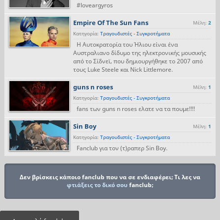
#loveargyros
Empire Of The Sun Fans
Μέλη:
2
Κατηγορία:
Τραγουδιστές - Συγκροτήματα
Η Αυτοκρατορία του Ήλιου είναι ένα
Αυστραλιανο δίδυμο της ηλεκτρονικής μουσικής
από το Σίδνεϊ, που δημιουργήθηκε το 2007 από
τους Luke Steele και Nick Littlemore.
guns n roses
Μέλη:
1
Κατηγορία:
Τραγουδιστές - Συγκροτήματα
fans των guns n roses ελατε να τα πουμε!!!!
Sin Boy
Μέλη:
1
Κατηγορία:
Τραγουδιστές - Συγκροτήματα
Fanclub για τον (τ)ραπερ Sin Boy.
Δεν βρίσκεις κάποιο fanclub που να σε ενδιαφέρει; Τι λες να
φτιάξεις το δικό σου
fanclub;