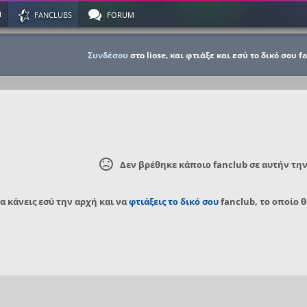
Η
FANCLUBS
FORUM
Συνδέσου
στο liose, και φτιάξε και εσύ το δικό σου f
Δεν βρέθηκε κάποιο fanclub σε αυτήν τη
να κάνεις εσύ την αρχή και να
φτιάξεις το δικό σου
fanclub, το οποίο θ