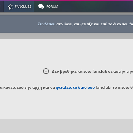
Η
FANCLUBS
FORUM
Συνδέσου
στο liose, και φτιάξε και εσύ το δικό σου f
Δεν βρέθηκε κάποιο fanclub σε αυτήν τη
να κάνεις εσύ την αρχή και να
φτιάξεις το δικό σου
fanclub, το οποίο θ