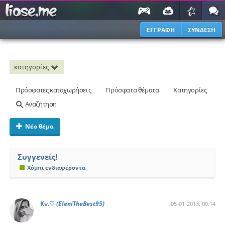
ΕΓΓΡΑΦΗ
ΣΥΝΔΕΣΗ
κατηγορίες
Πρόσφατες καταχωρήσεις
Πρόσφατα θέματα
Κατηγορίες
Αναζήτηση
Νέο θέμα
Συγγενείς!
Χόμπι ενδιαφέροντα
Kν.♡
(EleniTheBest95)
05-01-2013, 00:14