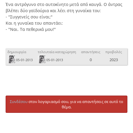
Ένα αντρόγυνο στο αυτοκίνητο μετά από καυγά. Ο άντρας
βλέπει δύο γαϊδούρια και λέει στη γυναίκα του:
- "Συγγενείς σου είναι;"
Και η γυναίκα του απαντάει:
- "Ναι. Τα πεθερικά μου!"
δημιουργία
τελευταία καταχώρηση
απαντήσεις
προβολές
0
2023
05-01-2013
05-01-2013
Συνδέσου
στον λογαριασμό σου, για να απαντήσεις σε αυτό το
θέμα.