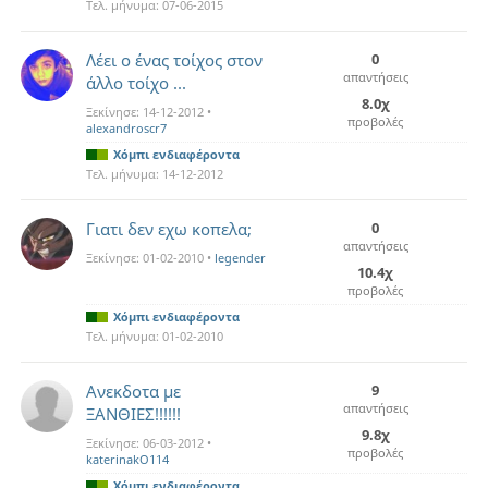
Τελ. μήνυμα:
07-06-2015
Λέει ο ένας τοίχος στον
0
απαντήσεις
άλλο τοίχο ...
8.0χ
Ξεκίνησε:
14-12-2012
•
προβολές
alexandroscr7
Χόμπι ενδιαφέροντα
Τελ. μήνυμα:
14-12-2012
Γιατι δεν εχω κοπελα;
0
απαντήσεις
Ξεκίνησε:
01-02-2010
•
legender
10.4χ
προβολές
Χόμπι ενδιαφέροντα
Τελ. μήνυμα:
01-02-2010
Ανεκδοτα με
9
απαντήσεις
ΞΑΝΘΙΕΣ!!!!!!
9.8χ
Ξεκίνησε:
06-03-2012
•
προβολές
katerinakO114
Χόμπι ενδιαφέροντα