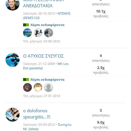
απαντήσεις
ΑΝΕΚΔΟΤΑΚΙΑ
10.1χ
Ξεκίνησε:
20-10-2013
•
ΝΤΕΜΗΣ
προβολές
(DEMIS123)
Χόμπι ενδιαφέροντα
Τελ. μήνυμα:
03-06-2016
O ΑΤΥΧΟΣ ΣΥΖΥΓΟΣ
4
απαντήσεις
Ξεκίνησε:
21-12-2009
•
Mh Les
2.5χ
Etsi
(panatha)
προβολές
Χόμπι ενδιαφέροντα
Τελ. μήνυμα:
27-01-2014
o dolofonos
3
απαντήσεις
spourgitis...!!!
9.0χ
Ξεκίνησε:
03-03-2012
•
'Σωτηρία
προβολές
Mι'
(lalala)