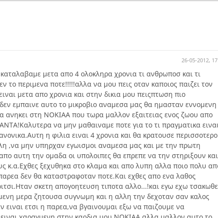
26-05-2012, 17
 καταλαβαμε μετα απο 4 ολοκληρα χρονια τι ανθρωποσ και τι
ν το περιμενα ποτε!!!!!αλλα να μου πεις οταν καποιος παιζει τον
ιναι μετα απο χρονια και στην δικια μου πειςπτωση πιο
 δεν εμπαινε αυτο το μικροβιο αναμεσα μας θα ημασταν εννομενη
ρα ανηκει στη ΝΟΚΙΑΑ που τωρα μαλλον εξαιτειας ενος ζωου απο
ΝΤΑ!Καλυτερα να μην μαθαιναμε ποτε για το τι πραγματικα εινα
κανονικα.Αυτη η φιλια ειναι 4 χρονια και θα κρατουσε περισσοτερο
λη ,να μην υπηρχαν εγωισμοι αναμεσα μας και με την πρωτη
απο αυτη την ομαδα οι υπολοιπες θα επρεπε να την στηριξουν και
υς κ.α.Εχθες ξεχυθηκα στο κλαμα και απο λυπη αλλα ποιο πολυ απ
 παρεα δεν θα καταστραφοταν ποτε.Και εχθες απο ενα λαθος
ιτσι.Ηταν σκετη απογοητευση τιποτα αλλο...!και εγω εχω τσακωθε
μενη μερα ζητουσα συγνωμη και η αλλη την δεχοταν σαν καλος
ν ειναι ετσι η παρεα,να βγαινουμαι εξω να παιζουμε να
 ειναι χαραγμενη στην καρδια μου ΝΟΚΙΑΑ αλλα μαλλον αυτο το