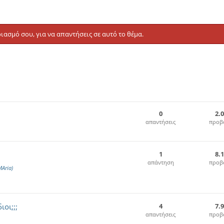
ιασμό σου, για να απαντήσεις σε αυτό το θέμα.
0
2.
απαντήσεις
προβ
1
8.
απάντηση
προβ
MAria)
οι;;;
4
7.
απαντήσεις
προβ