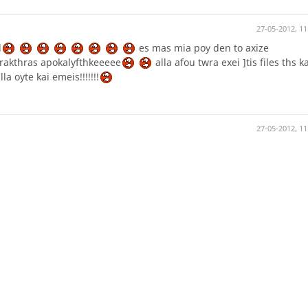
27-05-2012, 11
l
es mas mia poy den to axize
arakthras apokalyfthkeeeee
alla afou twra exei ]tis files ths ka
a oyte kai emeis!!!!!!!
27-05-2012, 11