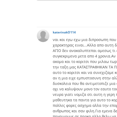
katerinakO114
ναι και εγω εχω μια διπροσωπη που
χαρακτηρας ειναι...Αλλα απο αυτη δε
ΑΓΙΟ δεν ανακαλυπτεπαι αμεσως τι ε
συγκεκριμενα μετα απο 4 χρονια.Αν
ακομα και το κοριτσι που μιλαω τω
την ταξη μας ΚΑΤΑΣΤΡΑΦΗΚΑΝ ΤΑ ΠΑ
αυτο το κοριτσι και να συνεχιζαμε 
αν η μια ειχε εμπυστοσυνη στην αλ
δυσκολεια που θα αντιμετοπιζε μια 
οχι να καλυψουν μονο τον εαυτο το
νευρα γιατι νομιζα οτι αυτη η γερη
μαθευτηκα τα παντα για αυτο το κορ
πολλες φορες ασχημα αλλα την επο
ανθρωπος και σαν φιλη.Για εμενα δε
πηγαινουμε σε παρκα αλλα θελω να