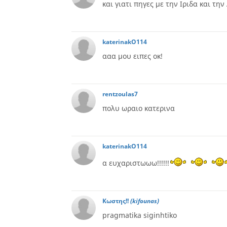
και γιατι πηγες με την Ιριδα και τη
katerinakO114
ααα μου ειπες οκ!
rentzoulas7
πολυ ωραιο κατερινα
katerinakO114
α ευχαριστωωω!!!!!!
Κωστης!!
(kifounas)
pragmatika siginhtiko