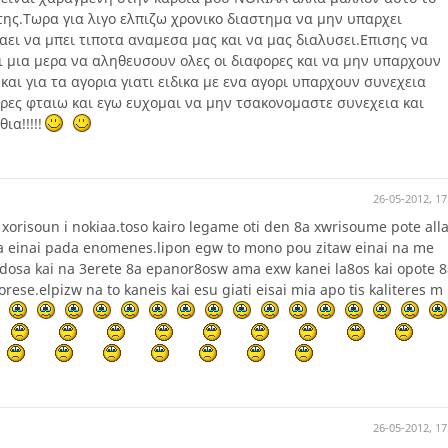
της.Τωρα για λιγο ελπιζω χρονικο διαστημα να μην υπαρχει
ει να μπει τιποτα αναμεσα μας και να μας διαλυσει.Επισης να
ι μια μερα να αληθευσουν ολες οι διαφορες και να μην υπαρχουν
και για τα αγορια γιατι ειδικα με ενα αγορι υπαρχουν συνεχεια
ορες φταιω και εγω ευχομαι να μην τσακονομαστε συνεχεια και
ια!!!!!
26-05-2012, 17
xorisoun i nokiaa.toso kairo legame oti den 8a xwrisoume pote all
aa einai pada enomenes.lipon egw to mono pou zitaw einai na me
rodosa kai na 3erete 8a epanor8osw ama exw kanei la8os kai opote 
orese.elpizw na to kaneis kai esu giati eisai mia apo tis kaliteres m
26-05-2012, 17