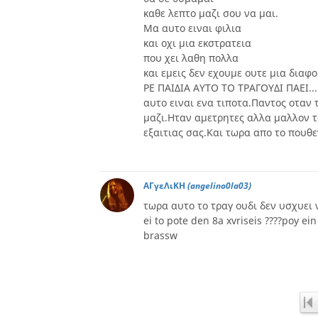
καθε λεπτο μαζι σου να μαι.
Μα αυτο ειναι φιλια
και οχι μια εκστρατεια
που χει λαθη πολλα
και εμεις δεν εχουμε ουτε μια διαφορ
ΡΕ ΠΑΙΔΙΑ ΑΥΤΟ ΤΟ ΤΡΑΓΟΥΔΙ ΠΑΕΙ..
αυτο ειναι ενα τιποτα.Παντος οταν 
μαζι.Ηταν αμετρητες αλλα μαλλον 
εξαιτιας σας.Και τωρα απο το πουθε
ΑΓγεΛιΚΗ
(angelino0la03)
τωρα αυτο το τραγ ουδι δεν υσχυει ν
ei to pote den 8a xvriseis ????poy ei
brassw