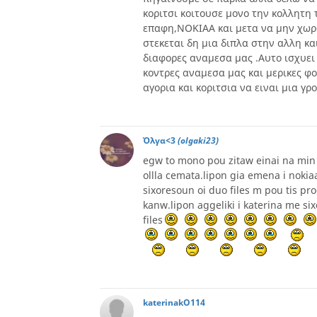
κοριτσι κοιτουσε μονο την κολλητη 
επαφη,ΝΟΚΙΑΑ και μετα να μην χωρα
στεκεται δη μια διπλα στην αλλη κα
διαφορες αναμεσα μας .Αυτο ισχυει 
κοντρες αναμεσα μας και μερικες φ
αγορια και κοριτσια να ειναι μια γροθ
Όλγα<3
(olgaki23)
egw to mono pou zitaw einai na min 
ollla cemata.lipon gia emena i noki
sixoresoun oi duo files m pou tis p
kanw.lipon aggeliki i katerina me six
files
katerinakO114