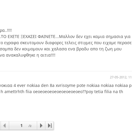
α..!!!!
..ΤΟ ΕΧΕΤΕ ΞΕΧΑΣΕΙ ΦΑΙΝΕΤΕ...Μαλλον δεν εχει καμια σημασια για
το εγραφα σκευτομουν διαφορες τελεις στιγμες που ειχαμε περασε
τσαμπα δεν κοιμομουν και χαλασα ενα βραδυ απο τη ζωη μου
να ανακαλυφθηκε η αιτια!!!!
27-05-2012, 11
οκιαα 4 ever nokiaa den 8a xvrisoyme pote nokiaa nokiaa nokiaa p
n h amettrhth fiia oeoeoeoeoeoeoeoeoeoeo??poy tetia filia na th
1
/
2