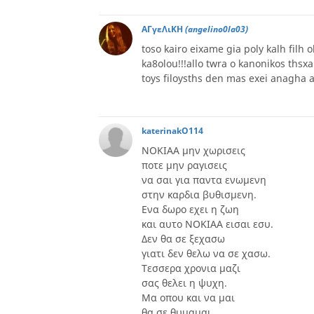
ΑΓγεΛιΚΗ
(angelino0la03)
toso kairo eixame gia poly kalh filh o
ka8olou!!!allo twra o kanonikos thsx
toys filoysths den mas exei anagha all
katerinakO114
ΝΟΚΙΑΑ μην χωρισεις
ποτε μην ραγισεις
να σαι για παντα ενωμενη
στην καρδια βυθισμενη.
Ενα δωρο εχει η ζωη
και αυτο ΝΟΚΙΑΑ εισαι εσυ.
Δεν θα σε ξεχασω
γιατι δεν θελω να σε χασω.
Τεσσερα χρονια μαζι
σας θελει η ψυχη.
Μα οπου και να μαι
θα σε θυμαμαι