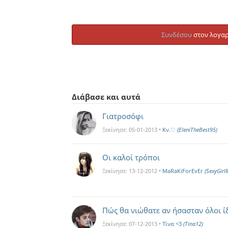
Συνδέσου
στον λογαρ
Διάβασε και αυτά
Γιατροσόφι
Ξεκίνησε:
05-01-2013
•
Kν.♡
(EleniTheBest95)
Οι καλοί τρόποι
Ξεκίνησε:
13-12-2012
•
MaRaKiForEvEr
(SexyGirl
Πώς θα νιώθατε αν ήσασταν όλοι ίδι
Ξεκίνησε:
07-12-2013
•
Τίνα <3
(Tina12)