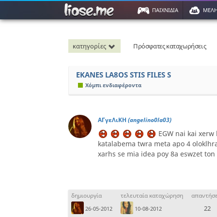
ΠΑΙΧΝΙΔΙΑ
ΜΕΛ
κατηγορίες
Πρόσφατες καταχωρήσεις
EKANES LA8OS STIS FILES S
Χόμπι ενδιαφέροντα
ΑΓγεΛιΚΗ
(angelino0la03)
EGW nai kai xerw k
katalabema twra meta apo 4 oloklhra x
xarhs se mia idea poy 8a eswzet ton
δημιουργία
τελευταία καταχώρηση
απαντήσε
22
26-05-2012
10-08-2012