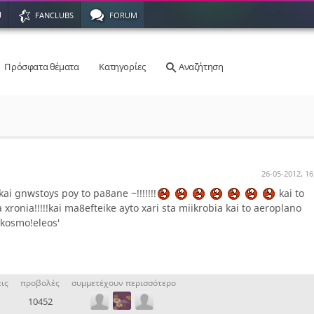
Η
FANCLUBS
FORUM
Πρόσφατα θέματα
Κατηγορίες
Αναζήτηση
26-05-2012, 16
ai gnwstoys poy to pa8ane ~!!!!!!!
kai to
ronia!!!!!kai ma8efteike ayto xari sta miikrobia kai to aeroplano
 kosmo!eleos'
ις
προβολές
συμμετέχουν περισσότερο
10452