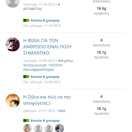
απαντήσεις
Ξεκίνησε:
11-10-2013
•
♥
18.6χ
(RITSARITSA)
προβολές
Αστεία & χιουμορ
Τελ. μήνυμα:
11-10-2013
Η ΦΙΛΙΑ ΓΙΑ ΤΟΝ
0
απαντήσεις
ΑΝΘΡΩΠΟ ΕΙΝΑΙ ΠΟΛΥ
18.1χ
ΣΗΜΑΝΤΙΚΟ
προβολές
Ξεκίνησε:
12-06-2012
•
♥Mιχάλης
Χατζηγιάννης♥..<3333333
(VassoAgapaeiFilippo)
Αστεία & χιουμορ
Τελ. μήνυμα:
12-06-2012
Η ζήλια και πώς να την
6
απαντήσεις
αποφύγετε(;)
18.1χ
Ξεκίνησε:
21-11-2012
•
SANI
προβολές
Αστεία & χιουμορ