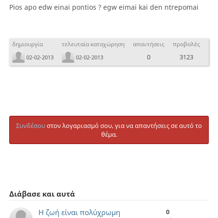
Pios apo edw einai pontios ? egw eimai kai den ntrepomai
δημιουργία
τελευταία καταχώρηση
απαντήσεις
προβολές
0
3123
02-02-2013
02-02-2013
Συνδέσου
στον λογαριασμό σου, για να απαντήσεις σε αυτό το
θέμα.
Διάβασε και αυτά
Η ζωή είναι πολύχρωμη
0