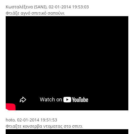
Κωσταλέξενα (SANI), 02-01-2014 19:53:03
Φτιάξε αγνό σπιτικό σαπούνι
hoto, 02-01-2014 19:51:53
Φτιαξτε κονσερβα ντοματας στο σπιτι