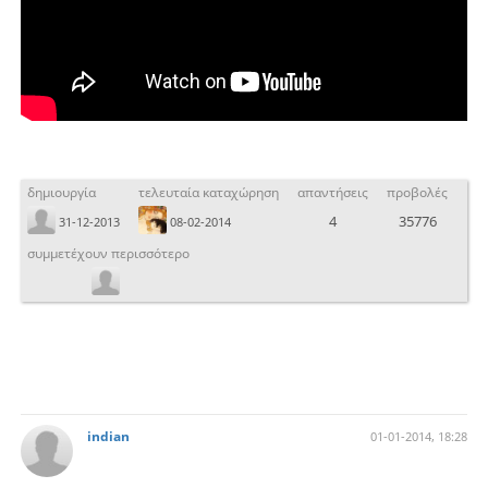
δημιουργία
τελευταία καταχώρηση
απαντήσεις
προβολές
4
35776
31-12-2013
08-02-2014
συμμετέχουν περισσότερο
indian
01-01-2014, 18:28