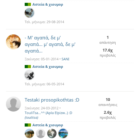
Αστεία & χιουμορ
Τελ. μήνυμα:
29-08-2014
- Μ' αγαπά, δε μ'
1
απάντηση
αγαπά... μ' αγαπά, δε μ'
17.6χ
αγαπά...
προβολές
Ξεκίνησε:
05-01-2014
•
SANI
Αστεία & χιουμορ
Τελ. μήνυμα:
06-05-2014
Testaki prosopikothtas :D
10
απαντήσεις
Ξεκίνησε:
24-03-2012
•
2.6χ
TouliTsa...^^ (Apla Elpizw..) :D
(toulitsa)
προβολές
Αστεία & χιουμορ