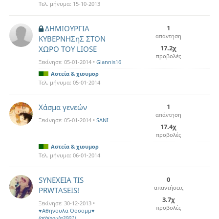
Τελ. μήνυμα:
15-10-2013
ΔΗΜΙΟΥΡΓΙΑ
1
απάντηση
ΚΥΒΕΡΝΗΣηΣ ΣΤΟΝ
17.2χ
ΧΩΡΟ ΤΟΥ LIOSE
προβολές
Ξεκίνησε:
05-01-2014
•
Giannis16
Αστεία & χιουμορ
Τελ. μήνυμα:
05-01-2014
Χάσμα γενεών
1
απάντηση
Ξεκίνησε:
05-01-2014
•
SANI
17.4χ
προβολές
Αστεία & χιουμορ
Τελ. μήνυμα:
06-01-2014
SYNEXEIA TIS
0
απαντήσεις
PRWTASEIS!
3.7χ
Ξεκίνησε:
30-12-2013
•
προβολές
♥Αθηνουλα Οοσομμ♥
(athinoula2001)