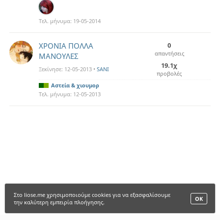
Τελ. μήνυμα:
19-05-2014
ΧΡΟΝΙΑ ΠΟΛΛΑ
0
απαντήσεις
ΜΑΝΟΥΛΕΣ
19.1χ
Ξεκίνησε:
12-05-2013
•
SANI
προβολές
Αστεία & χιουμορ
Τελ. μήνυμα:
12-05-2013
Στο liose.me χρησιμοποιούμε cookies για να εξασφαλίσουμε
ΟΚ
την καλύτερη εμπειρία πλοήγησης.