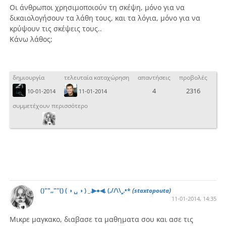
Οι άνθρωποι χρησιμοποιούν τη σκέψη, μόνο για να
δικαιολογήσουν τα λάθη τους, και τα λόγια, μόνο για να
κρύψουν τις σκέψεις τους..
Κάνω λάθος;
δημιουργία
τελευταία καταχώρηση
απαντήσεις
προβολές
4
2316
10-01-2014
11-01-2014
συμμετέχουν περισσότερο
()"",,"''() ( ◑ ␣ ◑ ) _.▶●◀. (,//\\¸¸.•*
(staxtopouta)
11-01-2014, 14:35
Μικρε μαγκακο, διαβασε τα μαθηματα σου και ασε τις