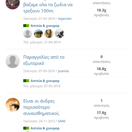
απαντήσεις
βαζαμε ολα τα ζωδια να
19.3χ
τρεξουν 100m.
προβολές
Ξεκίνησε:
01-02-2010
•
legender
Αστεία & χιουμορ
Τελ. μήνυμα:
21-04-2014
Παραγγελίες από το
0
απαντήσεις
εξωτερικό
18.8χ
Ξεκίνησε:
07-05-2016
•
Juanita
προβολές
Αστεία & χιουμορ
Τελ. μήνυμα:
07-05-2016
Είναι οι άνδρες
1
απάντηση
περισσότερο
17.8χ
συναισθηματικοί;
προβολές
Ξεκίνησε:
24-11-2012
•
SANI
Αστεία & χιουμορ