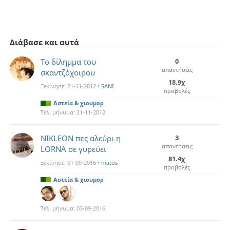
Διάβασε και αυτά
Το δίλημμα του
0
απαντήσεις
σκαντζόχοιρου
18.9χ
Ξεκίνησε:
21-11-2012
•
SANI
προβολές
Αστεία & χιουμορ
Τελ. μήνυμα:
21-11-2012
NIKLEON πες αλεύρι η
3
απαντήσεις
LORNA σε γυρεύει
81.4χ
Ξεκίνησε:
01-09-2016
•
matos
προβολές
Αστεία & χιουμορ
Τελ. μήνυμα:
03-09-2016