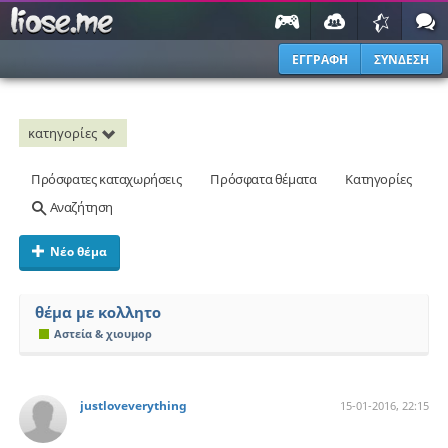
ΕΓΓΡΑΦΗ
ΣΥΝΔΕΣΗ
κατηγορίες
Πρόσφατες καταχωρήσεις
Πρόσφατα θέματα
Κατηγορίες
Αναζήτηση
Νέο θέμα
θέμα με κολλητο
Αστεία & χιουμορ
justloveverything
15-01-2016, 22:15