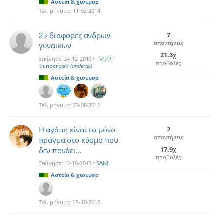
Αστεία & χιουμορ
Τελ. μήνυμα:
11-02-2014
25 διαφορες ανδρων-
7
απαντήσεις
γυναικων
21.3χ
Ξεκίνησε:
24-12-2010
•
¯\(ツ)/¯
προβολές
۩undergo۩
(undergo)
Αστεία & χιουμορ
Τελ. μήνυμα:
23-08-2012
H αγάπη είναι το μόνο
2
απαντήσεις
πράγμα στο κόσμο που
17.9χ
δεν πονάει...
προβολές
Ξεκίνησε:
12-10-2013
•
SANI
Αστεία & χιουμορ
Τελ. μήνυμα:
25-10-2013