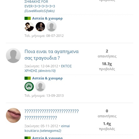
ΣΗΦΑΚΗΣ FOR
EVER<3<3<3<3<3<3
(ILoveMixalisSifakis)
Αστεία & χιουμορ
Τελ. μήνυμα:
08-07-2012
Ποια ειναι τα αγαπημενα
2
απαντήσεις
σας τραγουδια ?
18.3χ
Ξεκίνησε:
12-04-2012
•
ΕΚΤΟΣ
προβολές
ΧΡΗΣΗΣ
(dimitris10)
Αστεία & χιουμορ
Τελ. μήνυμα:
13-09-2013
?????????????????????????
0
απαντήσεις
???????????????
1.4χ
Ξεκίνησε:
05-11-2012
•
eimai
προβολές
kouklara
(selenagome2)
Αστεία & χιουμορ