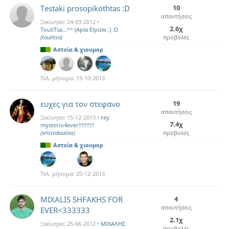
Testaki prosopikothtas :D
10
απαντήσεις
Ξεκίνησε:
24-03-2012
•
2.6χ
TouliTsa...^^ (Apla Elpizw..) :D
(toulitsa)
προβολές
Αστεία & χιουμορ
Τελ. μήνυμα:
15-10-2013
ευχες για τον στεφανο
19
απαντήσεις
Ξεκίνησε:
15-12-2013
•
rey
7.4χ
mysterio4ever!!!!!!!!!!
(xristodoulios)
προβολές
Αστεία & χιουμορ
Τελ. μήνυμα:
20-12-2013
MIXALIS SHFAKHS FOR
4
απαντήσεις
EVER<333333
2.1χ
Ξεκίνησε:
25-06-2012
•
MIXAΛΗΣ
προβολές