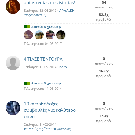
autosxediasmos istorias!
64
απαντήσεις
Ξεκίνησε:
12-04-2012
•
ΑΓγεΛιΚΗ
82.8χ
(angelino0la03)
προβολές
Αστεία & χιουμορ
Τελ. μήνυμα:
04-06-2017
ΦΤΙΑΞΕ ΤΕΝΤΟΥΡΑ
0
απαντήσεις
Ξεκίνησε:
11-05-2014
•
hoto
16.6χ
προβολές
Αστεία & χιουμορ
Τελ. μήνυμα:
11-05-2014
10 ανορθόδοξες
0
απαντήσεις
συμβουλές για καλύτερο
17.4χ
ύπνο
προβολές
Ξεκίνησε:
11-02-2014
•
✿•.•°*”˜ƸӜƷ˜”*°•.•✿
(daidalos)