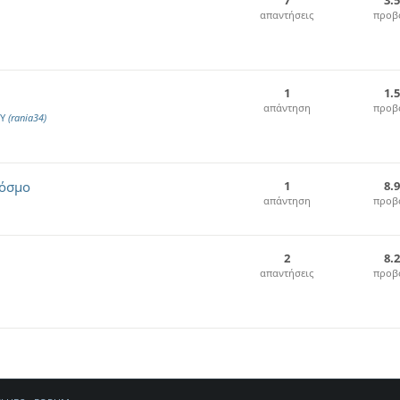
7
3.
απαντήσεις
προβ
1
1.
απάντηση
προβ
ΟΥ
(rania34)
Κόσμο
1
8.
απάντηση
προβ
2
8.
απαντήσεις
προβ