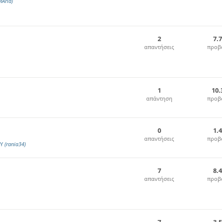
MAria)
2
7.
απαντήσεις
προβ
1
10.
απάντηση
προβ
0
1.
απαντήσεις
προβ
ΟΥ
(rania34)
7
8.
απαντήσεις
προβ