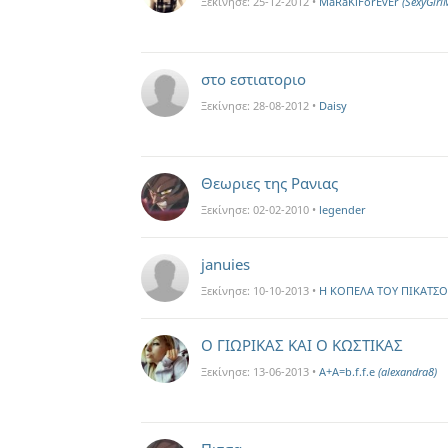
Ξεκίνησε:
25-12-2012
•
MaRaKiForEvEr
(SexyGirl
στο εστιατοριο
Ξεκίνησε:
28-08-2012
•
Daisy
Θεωριες της Ρανιας
Ξεκίνησε:
02-02-2010
•
legender
januies
Ξεκίνησε:
10-10-2013
•
Η ΚΟΠΕΛΑ ΤΟΥ ΠΙΚΑΤΣ
Ο ΓΙΩΡΙΚΑΣ ΚΑΙ Ο ΚΩΣΤΙΚΑΣ
Ξεκίνησε:
13-06-2013
•
A+A=b.f.f.e
(alexandra8)