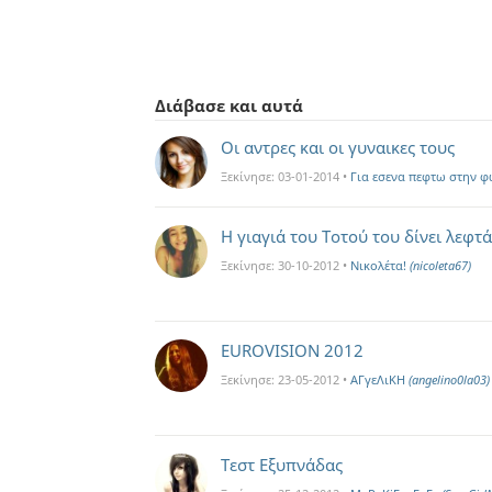
Διάβασε και αυτά
Οι αντρες και οι γυναικες τους
Ξεκίνησε:
03-01-2014
•
Για εσενα πεφτω στην φ
Η γιαγιά του Τοτού του δίνει λεφτά.
Ξεκίνησε:
30-10-2012
•
Νικολέτα!
(nicoleta67)
EUROVISION 2012
Ξεκίνησε:
23-05-2012
•
ΑΓγεΛιΚΗ
(angelino0la03)
Τεστ Εξυπνάδας