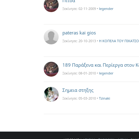
Πιτσα
Ξεκίνησε:
02-11-2009
•
legender
pateras kai gios
Ξεκίνησε:
20-10-2013
•
Η ΚΟΠΕΛΑ ΤΟΥ ΠΙΚΑΤΣ
189 Παράξενα και Περίεργα στον 
Ξεκίνησε:
08-01-2010
•
legender
Σημεια στηξης
Ξεκίνησε:
05-03-2010
•
Tzinaki