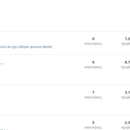
0
1.
απαντήσεις
προβ
ωτια αν εχει σβησει φυσικα
(kesha)
..
9
8.
απαντήσεις
προβ
7
3.
απαντήσεις
προβ
5
2.
απαντήσεις
προβ