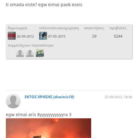
ti omada eiste? egw eimai paok eseis
δημιουργία
τελευταία καταχώρηση
απαντήσεις
προβολές
29
5244
26-09-2012
07-05-2015
συμμετέχουν περισσότερο
ΕΚΤΟΣ ΧΡΗΣΗΣ
(dimitris10)
27-09-2012, 18:36
egw eimai aris 8yyyyyyyyyyyra 3