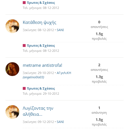
Έρωτες & Σχέσεις
Τελ. μήνυμα:
08-12-2012
Κατάθεση ψυχής
0
απαντήσεις
Ξεκίνησε:
08-12-2012
•
SANI
1.5χ
προβολές
Έρωτες & Σχέσεις
Τελ. μήνυμα:
08-12-2012
metrame antistrofa!
2
απαντήσεις
Ξεκίνησε:
29-10-2012
•
ΑΓγεΛιΚΗ
1.3χ
(angelino0la03)
προβολές
Έρωτες & Σχέσεις
Τελ. μήνυμα:
29-10-2012
Λυγίζοντας την
1
απάντηση
αλήθεια...
1.5χ
Ξεκίνησε:
09-12-2012
•
SANI
προβολές