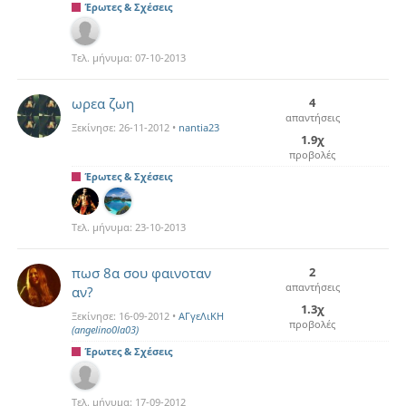
Έρωτες & Σχέσεις
Τελ. μήνυμα:
07-10-2013
ωρεα ζωη
4
απαντήσεις
Ξεκίνησε:
26-11-2012
•
nantia23
1.9χ
προβολές
Έρωτες & Σχέσεις
Τελ. μήνυμα:
23-10-2013
πωσ 8α σου φαινοταν
2
απαντήσεις
αν?
1.3χ
Ξεκίνησε:
16-09-2012
•
ΑΓγεΛιΚΗ
προβολές
(angelino0la03)
Έρωτες & Σχέσεις
Τελ. μήνυμα:
17-09-2012