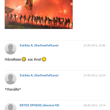
Στέλλα Α.
(StellinaFullLove)
27-09-2012, 22:40
Πάναθααα
και Real
Στέλλα Α.
(StellinaFullLove)
27-09-2012, 22:54
*Πανάθα*
ΕΚΤΟΣ ΧΡΗΣΗΣ
(dimitris10)
28-09-2012, 13:14