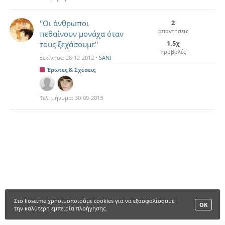
''Oι άνθρωποι
2
απαντήσεις
πεθαίνουν μονάχα όταν
1.5χ
τους ξεχάσουμε''
προβολές
Ξεκίνησε:
28-12-2012
•
SANI
Έρωτες & Σχέσεις
Τελ. μήνυμα:
30-09-2013
Στο liose.me χρησιμοποιούμε cookies για να εξασφαλίσουμε
ΟΚ
την καλύτερη εμπειρία πλοήγησης.