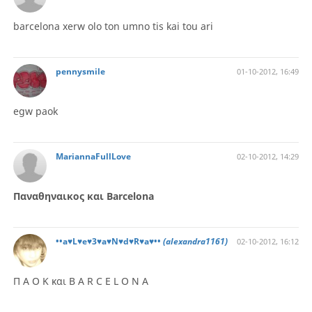
barcelona xerw olo ton umno tis kai tou ari
pennysmile
01-10-2012, 16:49
egw paok
MariannaFullLove
02-10-2012, 14:29
Παναθηναικος και Barcelona
••a♥L♥e♥3♥a♥N♥d♥R♥a♥••
(alexandra1161)
02-10-2012, 16:12
Π Α Ο Κ και B A R C E L O N A