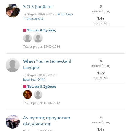
S.O.S βοηθεια!
3
απαντήσεις
Ξεκίνησε:
09-03-2014
•
Μαριλενα
1.4χ
Τ.
(marilou99)
προβολές
Έρωτες & Σχέσεις
Τελ. μήνυμα:
15-03-2014
When You're Gone-Avril
8
απαντήσεις
Lavigne
1.5χ
Ξεκίνησε:
30-05-2012
•
προβολές
katerinakO114
Έρωτες & Σχέσεις
Τελ. μήνυμα:
16-06-2012
Αν αγαπας πραγματικα
4
απαντήσεις
ολα γινονται(;
1.6χ