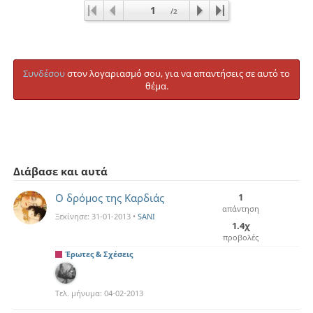
1
/
2
Συνδέσου
στον λογαριασμό σου, για να απαντήσεις σε αυτό το
θέμα.
Διάβασε και αυτά
O δρόμος της Καρδιάς
1
απάντηση
Ξεκίνησε:
31-01-2013
•
SANI
1.4χ
προβολές
Έρωτες & Σχέσεις
Τελ. μήνυμα:
04-02-2013