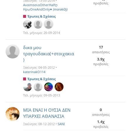
Ξεκίνησε:
13-05-2014
•
προβολές
ΑναστασιαOtherHalfღ
ΗρωOneAndOnly♥
(marakiDj)
Έρωτες & Σχέσεις
Τελ. μήνυμα:
26-09-2014
δικα μου
17
απαντήσεις
τραγουδακια(+στοιχακια
3.9χ
)
προβολές
Ξεκίνησε:
04-05-2012
•
katerinakO114
Έρωτες & Σχέσεις
Τελ. μήνυμα:
09-05-2013
MΙΑ ΕΝΑΙ Η ΟΥΣΙΑ ΔΕΝ
0
απαντήσεις
ΥΠΑΡΧΕΙ ΑΘΑΝΑΣΙΑ
1.4χ
Ξεκίνησε:
08-12-2012
•
SANI
προβολές