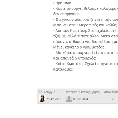
παράπονα.
- Κύριε υπουργέ, θέλουμε καλύτερο
δεν επαρκούμε...
- Θα γίνουν όλα όσα ζητάτε, μην αν
Μπαίνει στην Μερσεντές και καθώς φ
- Λοιπόν, Κωστάκη. Στο σχολείο στε
τζάμια, αλλά τίποτε άλλο. Μετά στεί
σάουνα, αίθουσα για διασκέδαση με
Μένει κάγκελο ο γραμματέας.
- Μα κύριε υπουργέ, τί είναι αυτά π
Και απαντά ο υπουργός:
- Κοίτα Κωστάκη. Σχολείο πήγαμε κα
Κατάλαβες;
δημιουργία
τελευταία καταχώρηση
απαντήσε
2
25-12-2012
09-02-2014