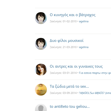
Ο κυνηγός και ο βάτραχος
Ξεκίνησε:
01-02-2010
•
agelina
Δυο φίλοι μουσικοί
Ξεκίνησε:
21-03-2010
•
agelina
Οι αντρες και οι γυναικες τους
Ξεκίνησε:
03-01-2014
•
Για εσενα πεφτω στην φ
Τα ζώδια μετά το sex...
Ξεκίνησε:
03-09-2014
•
?AƝƓЄԼ'Sᔕ ᗯƗƝƓS?
(sma
to anti8eto tou geliou...