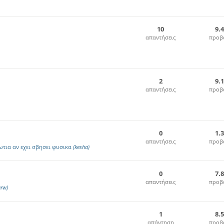
10
9.
απαντήσεις
προβ
2
9.
απαντήσεις
προβ
0
1.
απαντήσεις
προβ
ωτια αν εχει σβησει φυσικα
(kesha)
0
7.
απαντήσεις
προβ
rw)
1
8.
απάντηση
προβ