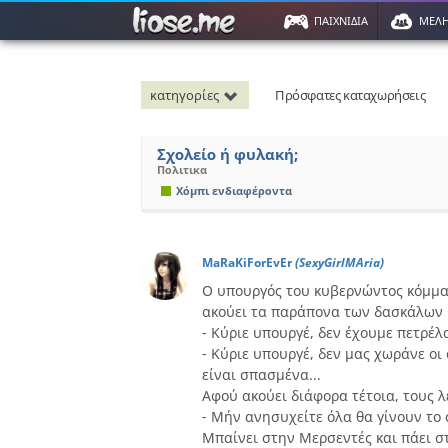
ΠΑΙΧΝΙΔΙΑ
ΜΕΛ
κατηγορίες
Πρόσφατες καταχωρήσεις
Σχολείο ή φυλακή;
Πολιτικα
Χόμπι ενδιαφέροντα
MaRaKiForEvEr
(SexyGirlMAria)
Ο υπουργός του κυβερνώντος κόμματ
ακούει τα παράπονα των δασκάλων 
- Κύριε υπουργέ, δεν έχουμε πετρέλ
- Κύριε υπουργέ, δεν μας χωράνε οι
είναι σπασμένα...
Αφού ακούει διάφορα τέτοια, τους λέ
- Μήν ανησυχείτε όλα θα γίνουν το
Μπαίνει στην Mερσεντές και πάει στ