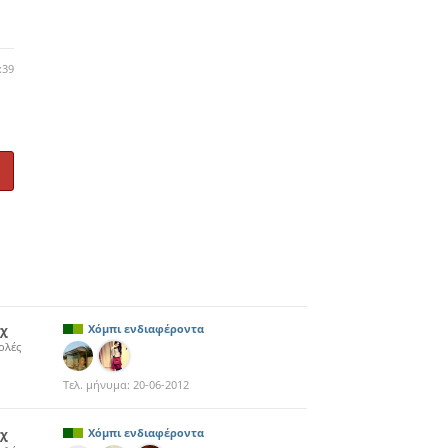
:39
2χ
Χόμπι ενδιαφέροντα
ολές
Τελ. μήνυμα:
20-06-2012
5χ
Χόμπι ενδιαφέροντα