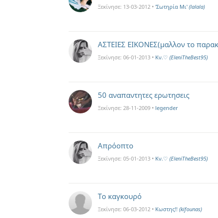
Ξεκίνησε:
13-03-2012
•
'Σωτηρία Mι'
(lalala)
ΑΣΤΕΙΕΣ ΕΙΚΟΝΕΣ(μαλλον το παρα
Ξεκίνησε:
06-01-2013
•
Kν.♡
(EleniTheBest95)
50 αναπαντητες ερωτησεις
Ξεκίνησε:
28-11-2009
•
legender
Απρόοπτο
Ξεκίνησε:
05-01-2013
•
Kν.♡
(EleniTheBest95)
Το καγκουρό
Ξεκίνησε:
06-03-2012
•
Κωστης!!
(kifounas)