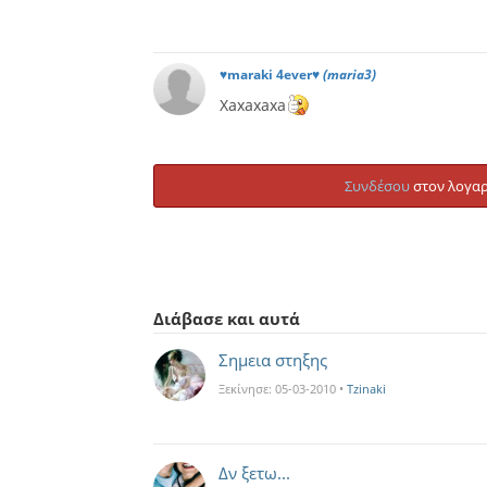
♥maraki 4ever♥
(maria3)
Xaxaxaxa
Συνδέσου
στον λογαρ
Διάβασε και αυτά
Σημεια στηξης
Ξεκίνησε:
05-03-2010
•
Tzinaki
Δν ξετω...