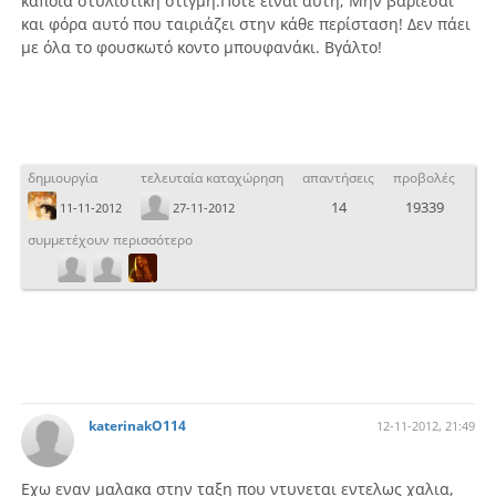
κάποια στυλιστική στιγμή.Πότε είναι αυτή; Μην βαριέσαι
και φόρα αυτό που ταιριάζει στην κάθε περίσταση! Δεν πάει
με όλα το φουσκωτό κοντο μπουφανάκι. Βγάλτο!
δημιουργία
τελευταία καταχώρηση
απαντήσεις
προβολές
14
19339
11-11-2012
27-11-2012
συμμετέχουν περισσότερο
katerinakO114
12-11-2012, 21:49
Εχω εναν μαλακα στην ταξη που ντυνεται εντελως χαλια,