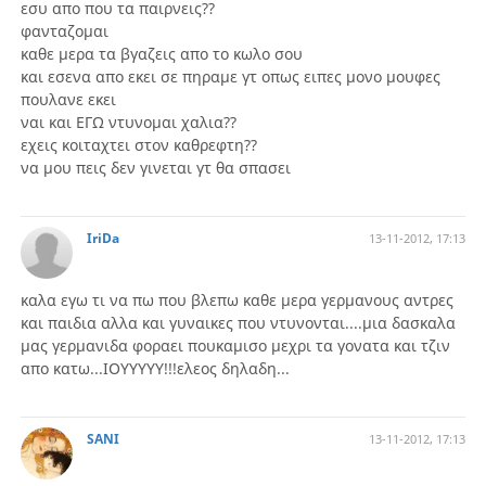
εσυ απο που τα παιρνεις??
φανταζομαι
καθε μερα τα βγαζεις απο το κωλο σου
και εσενα απο εκει σε πηραμε γτ οπως ειπες μονο μουφες
πουλανε εκει
ναι και ΕΓΩ ντυνομαι χαλια??
εχεις κοιταχτει στον καθρεφτη??
να μου πεις δεν γινεται γτ θα σπασει
IriDa
13-11-2012, 17:13
καλα εγω τι να πω που βλεπω καθε μερα γερμανους αντρες
και παιδια αλλα και γυναικες που ντυνονται....μια δασκαλα
μας γερμανιδα φοραει πουκαμισο μεχρι τα γονατα και τζιν
απο κατω...ΙΟΥΥΥΥΥ!!!ελεος δηλαδη...
SANI
13-11-2012, 17:13