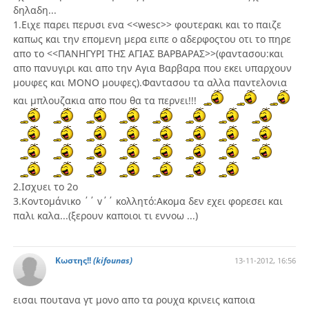
δηλαδη...
1.Ειχε παρει περυσι ενα <<wesc>> φουτερακι και το παιζε
καπως και την επομενη μερα ειπε ο αδερφοςτου οτι το πηρε
απο το <<ΠΑΝΗΓΥΡΙ ΤΗΣ ΑΓΙΑΣ ΒΑΡΒΑΡΑΣ>>(φαντασου:και
απο πανυγιρι και απο την Αγια Βαρβαρα που εκει υπαρχουν
μουφες και ΜΟΝΟ μουφες).Φαντασου τα αλλα παντελονια
και μπλουζακια απο που θα τα περνει!!!
2.Ισχυει το 2ο
3.Κοντομάνικο ΄΄ v΄΄ κολλητό:Ακομα δεν εχει φορεσει και
παλι καλα...(ξερουν καποιοι τι εννοω ...)
Κωστης!!
(kifounas)
13-11-2012, 16:56
εισαι πουτανα γτ μονο απο τα ρουχα κρινεις καποια