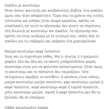
Σακίδιο με κουστούμι
Όταν ήσουν φοιτητής και κουβαλούσες βιβλία, ένα σακίδιο
ώμου σου ήταν απαραίτητο. Τώρα που τα χρόνια της νιότης
τελείωσαν και μπήκες στην αγορά εργασίας, πρέπει να
απαλλαγείς απ’ αυτό το αξεσουάρ. Δεν γίνετε να πηγαίνεις
στη δουλειά με κουστούμι και σακίδιο. Τα αξεσουάρ σου
πρέπει να είναι ανάλογα με το ντύσιμό σου, οπότε άσε το
σακίδιο για τις εκδρομές και αγόρασε ένα χαρτοφύλακα.
Μαύρο κουστούμι-καφέ παπούτσι
Ίσως και το συχνότερο λάθος. Μα τι γίνεται 2-3 χρώματα
φοράτε όλα και όλα και τα κάνετε μπάχαλο!Όταν φοράς
κουστούμι είναι για να φαίνεσαι καλοντυμένος. Όταν όμως
το κουστούμι και το παπούτσι δεν ταιριάζουν, τότε
πετυχαίνεις ακριβώς το αντίθετο. Ο κανόνας είναι απλώς:
μαύρο κουστούμι-μαύρο παπούτσι, γκρι κουστούμι-μαύρο ή
καφέ παπούτσι, καφέ κουστούμι-καφέ ή ταμπά παπούτσι,
μπλε κουστούμι-μαύρο, ταμπά ή καφέ παπούτσι.Δεν θα το
ξαναπώ, θα σε τσεκάρω!
Λάθος κουμπωμένο σακάκι