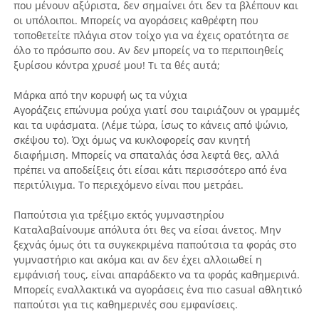
που μένουν αξύριστα, δεν σημαίνει ότι δεν τα βλέπουν και
οι υπόλοιποι. Μπορείς να αγοράσεις καθρέφτη που
τοποθετείτε πλάγια στον τοίχο για να έχεις ορατότητα σε
όλο το πρόσωπο σου. Αν δεν μπορείς να το περιποιηθείς
ξυρίσου κόντρα χρυσέ μου! Τι τα θές αυτά;
Mάρκα από την κορυφή ως τα νύχια
Αγοράζεις επώνυμα ρούχα γιατί σου ταιριάζουν οι γραμμές
και τα υφάσματα. (Λέμε τώρα, ίσως το κάνεις από ψώνιο,
σκέψου το). Όχι όμως να κυκλοφορείς σαν κινητή
διαφήμιση. Μπορείς να σπαταλάς όσα λεφτά θες, αλλά
πρέπει να αποδείξεις ότι είσαι κάτι περισσότερο από ένα
περιτύλιγμα. Το περιεχόμενο είναι που μετράει.
Παπούτσια για τρέξιμο εκτός γυμναστηρίου
Καταλαβαίνουμε απόλυτα ότι θες να είσαι άνετος. Μην
ξεχνάς όμως ότι τα συγκεκριμένα παπούτσια τα φοράς στο
γυμναστήριο και ακόμα και αν δεν έχει αλλοιωθεί η
εμφάνισή τους, είναι απαράδεκτο να τα φοράς καθημερινά.
Μπορείς εναλλακτικά να αγοράσεις ένα πιο casual αθλητικό
παπούτσι για τις καθημερινές σου εμφανίσεις.