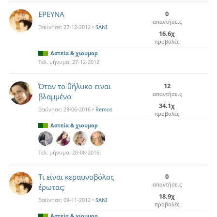
ΕΡΕΥΝΑ
0
απαντήσεις
Ξεκίνησε:
27-12-2012
•
SANI
16.6χ
προβολές
Αστεία & χιουμορ
Τελ. μήνυμα:
27-12-2012
Όταν το θήλυκο ειναι
12
απαντήσεις
βλαμμένο
34.1χ
Ξεκίνησε:
29-06-2016
•
Remos
προβολές
Αστεία & χιουμορ
Τελ. μήνυμα:
20-08-2016
Τι είναι κεραυνοβόλος
0
απαντήσεις
έρωτας;
18.9χ
Ξεκίνησε:
09-11-2012
•
SANI
προβολές
Αστεία & χιουμορ