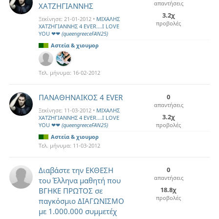
απαντήσεις
ΧΑΤΖΗΓΙΑΝΝΗΣ
3.2χ
Ξεκίνησε:
21-01-2012
•
MIXAΛΗΣ
προβολές
ΧΑΤΖΗΓΙΑΝΝΗΣ 4 EVER....I LOVE
YOU ❤❤
(queengreeceFAN25)
Αστεία & χιουμορ
Τελ. μήνυμα:
16-02-2012
ΠΑΝΑΘΗΝΑΙΚΟΣ 4 EVER
0
απαντήσεις
Ξεκίνησε:
11-03-2012
•
MIXAΛΗΣ
3.2χ
ΧΑΤΖΗΓΙΑΝΝΗΣ 4 EVER....I LOVE
YOU ❤❤
(queengreeceFAN25)
προβολές
Αστεία & χιουμορ
Τελ. μήνυμα:
11-03-2012
Διαβάστε την ΕΚΘΕΣΗ
0
απαντήσεις
του Έλληνα μαθητή που
18.8χ
ΒΓΗΚΕ ΠΡΩΤΟΣ σε
προβολές
παγκόσμιο ΔΙΑΓΩΝΙΣΜΟ
με 1.000.000 συμμετέχ