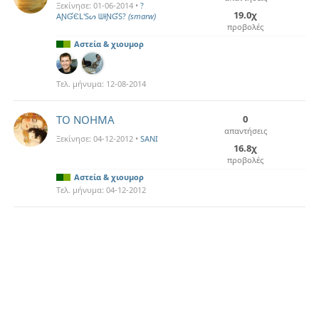
Ξεκίνησε:
01-06-2014
•
?
19.0χ
AƝƓЄԼ'Sᔕ ᗯƗƝƓS?
(smarw)
προβολές
Αστεία & χιουμορ
Τελ. μήνυμα:
12-08-2014
TΟ ΝΟΗΜΑ
0
απαντήσεις
Ξεκίνησε:
04-12-2012
•
SANI
16.8χ
προβολές
Αστεία & χιουμορ
Τελ. μήνυμα:
04-12-2012