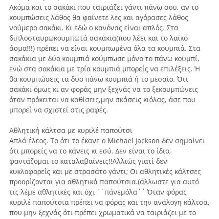
Ακόμα και το σακάκι που ταιριάζει γάντι πάνω σου, αν το
κουμπώσεις λάθος θα φαίνετε λες και αγόρασες λάθος
νούμερο σακάκι. Κι εδώ ο κανόνας είναι απλός. Στα
διπλοσταυρωκουμπωτά σακάκια(που λέει και το λαϊκό
άσμα!!!) πρέπει να είναι κουμπωμένα όλα τα κουμπιά. Στα
σακάκια με δύο κουμπιά κούμπωσε μόνο το πάνω κουμπί,
ενώ στα σακάκια με τρία κουμπιά μπορείς να επιλέξεις. Ή
θα κουμπώσεις τα δύο πάνω κουμπιά ή το μεσαίο. Ότι
σακάκι όμως κι αν φοράς μην ξεχνάς να το ξεκουμπώνεις
όταν πρόκειται να καθίσεις,μην σκάσεις κιόλας, άσε που
μπορεί να σχιστεί στις ραφές.
Αθλητική κάλτσα με κυριλέ παπούτσι
Απλά έλεος. Το ότι το έκανε ο Μichael Jackson δεν σημαίνει
ότι μπορείς να το κάνεις κι εσύ. Δεν είναι το ίδιο,
φαντάζομαι το καταλαβαίνεις!!Αλλιώς γιατί δεν
κυκλοφορείς και με στρασάτο γάντι; Οι αθλητικές κάλτσες
προορίζονται για αθλητικά παπούτσια.(άλλωστε για αυτό
τις λέμε αθλητικές και όχι ΄΄πάνεμόλα΄΄ Όταν φόρας
κυριλέ παπούτσια πρέπει να φόρας και την ανάλογη κάλτσα,
που μην ξεχνάς ότι πρέπει χρωματικά να ταιριάζει με το