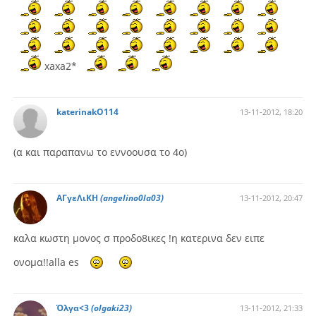
xaxa2*
katerinakO114
13-11-2012, 18:20
(α και παραπανω το εννοουσα το 4ο)
ΑΓγεΛιΚΗ
(angelino0la03)
13-11-2012, 20:47
καλα κωστη μονος σ προδο8ικες !η κατερινα δεν ειπε
ονομα!!alla es
Όλγα<3
(olgaki23)
13-11-2012, 21:33