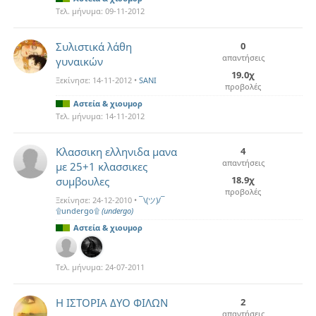
Τελ. μήνυμα:
09-11-2012
Συλιστικά λάθη
0
απαντήσεις
γυναικών
19.0χ
Ξεκίνησε:
14-11-2012
•
SANI
προβολές
Αστεία & χιουμορ
Τελ. μήνυμα:
14-11-2012
Κλασσικη ελληνιδα μανα
4
απαντήσεις
με 25+1 κλασσικες
18.9χ
συμβουλες
προβολές
Ξεκίνησε:
24-12-2010
•
¯\(ツ)/¯
۩undergo۩
(undergo)
Αστεία & χιουμορ
Τελ. μήνυμα:
24-07-2011
Η ΙΣΤΟΡΙΑ ΔΥΟ ΦΙΛΩΝ
2
απαντήσεις